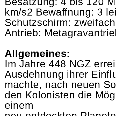
Besatzung: 4 bis 120 
km/s2 Bewaffnung: 3 le
Schutzschirm: zweifach 
Antrieb: Metagravantrie
Allgemeines:
Im Jahre 448 NGZ erre
Ausdehnung ihrer Einfl
machte, nach neuen S
den Kolonisten die Mögl
einem
neu entdeckten Planete