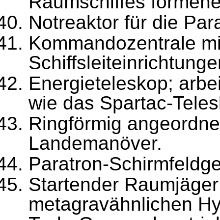
Raumschiffes formener
Notreaktor für die Par
Kommandozentrale mit
Schiffsleiteinrichtunge
Energieteleskop; arbe
wie das Spartac-Teles
Ringförmig angeordnet
Landemanöver.
Paratron-Schirmfeldge
Startender Raumjäger m
metagravähnlichen Hy