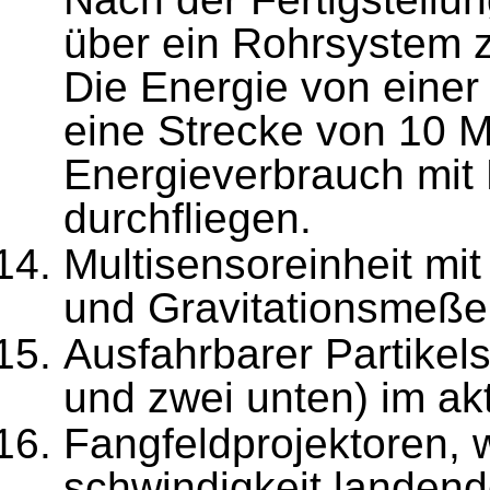
über ein Rohrsystem z
Die Energie von einer
eine Strecke von 10 M
Energiever­brauch mit
durchflie­gen.
Multisensoreinheit mit 
und Gravitationsmeßei
Ausfahrbarer Partikel
und zwei unten) im ak
Fangfeldprojektoren, 
schwindigkeit landen