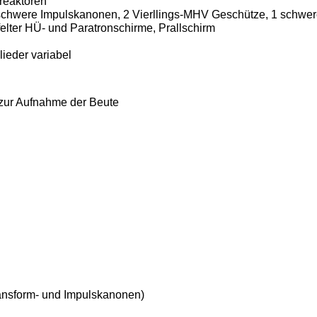
sreaktoren
schwere Impulskanonen, 2 Vierllings-MHV Geschütze, 1 schwere
elter HÜ- und Paratronschirme, Prallschirm
ieder variabel
zur Aufnahme der Beute
ansform- und Impulskanonen)