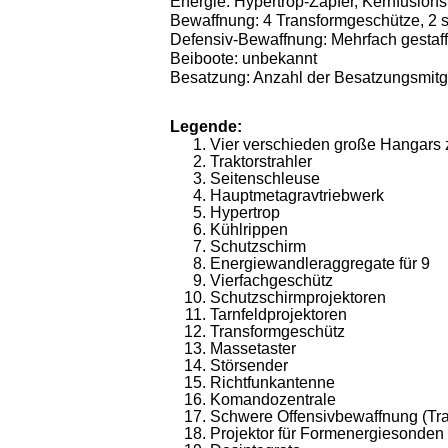
Energie: Hypertrop-Zapfer, Kernfusion
Bewaffnung: 4 Transformgeschütze, 2 
Defensiv-Bewaffnung: Mehrfach gestaff
Beiboote: unbekannt
Besatzung: Anzahl der Besatzungsmitgl
Legende:
Vier verschieden große Hangars 
Traktorstrahler
Seitenschleuse
Hauptmetagravtriebwerk
Hypertrop
Kühlrippen
Schutzschirm
Energiewandleraggregate für 9
Vierfachgeschütz
Schutzschirmprojektoren
Tarnfeldprojektoren
Transformgeschütz
Massetaster
Störsender
Richtfunkantenne
Komandozentrale
Schwere Offensivbewaffnung (Tr
Projektor für Formenergiesonden