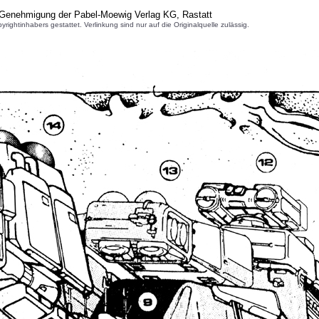
r Genehmigung der Pabel-Moewig Verlag KG, Rastatt
inhabers gestattet. Verlinkung sind nur auf die Originalquelle zulässig.