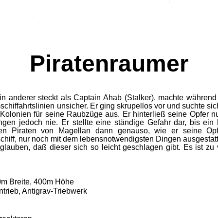
Piratenraumer
in anderer steckt als Captain Ahab (Stalker), machte während
hiffahrtslinien unsicher. Er ging skrupellos vor und suchte s
olonien für seine Raubzüge aus. Er hinterließ seine Opfer 
gen jedoch nie. Er stellte eine ständige Gefahr dar, bis e
den Piraten von Magellan dann genauso, wie er seine Opf
hiff, nur noch mit dem lebensnotwendigsten Dingen ausgestatt
lauben, daß dieser sich so leicht geschlagen gibt. Es ist zu
m Breite, 400m Höhe
trieb, Antigrav-Triebwerk