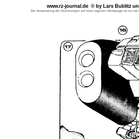
www.rz-journal.de © by
Lars Bublitz
un
Die Verwendung der Zeichnungen auf einer eigenen Homepage ist nur mit G