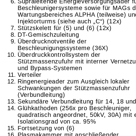
Supraleitende Energieversorgungsader f
Beschleunigersysteme sowie für MAGs 
Wartungsbereiches ALPHA (teilweise) un
Injektorturms (siehe auch „C“) (12x)
Stützskelett für (5) und (6) (12x)
DT-Gemischzuleitung
Überdrucknotventile der
Beschleunigungssysteme
(36X)
Überdruckkontrollsystem der
Stützmassenzufuhr mit interner Vernetz
und Bypass-Systemen
Verteiler
Ringenergieader zum Ausgleich lokaler
Schwankungen der Stützmassenzu­fuhr
(Verbundleitung)
Sekundäre Verbundleitung für 14, 18 un
Glühkathoden (256x pro Beschleuniger,
quadratisch angeordnet, 50kV, 30A) mit
Isolationsgrad von ca. 95%
Fortsetzung von (6)
Plasmakammer mit anschließender