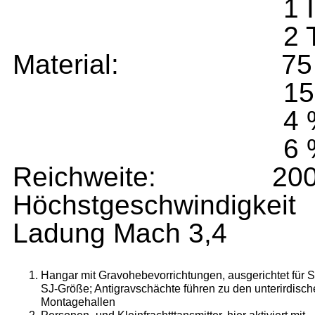
1 Impuls/Desin
2 Transform/I
Material: 75 % Yn
15 % Polym
4 % SAC-
6 % Polyac
Reichweite: 200000
Höchstgeschwindigke
Ladung Mach 3,4
Hangar mit Gravohebevorrichtungen, ausgerichtet für Sc
SJ-Größe; Antigravschächte führen zu den unterirdisc
Montagehallen