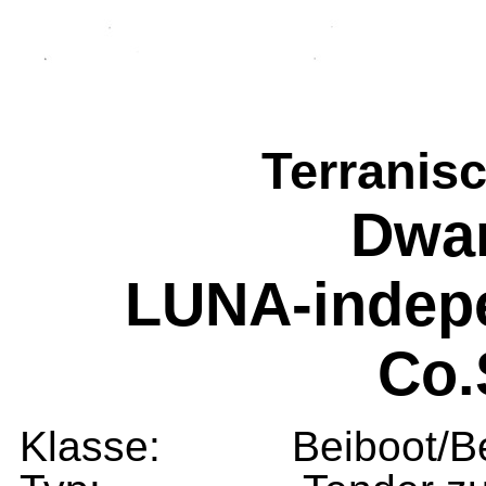
Ter
ranis
Dwar
LUNA-indepe
Co.
Klasse: Beiboot/Beib