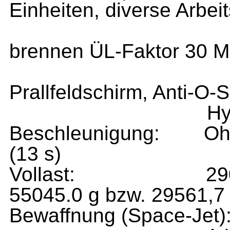
Einheiten, diverse Arbei
gravomech. T
brennen ÜL-Faktor 30 M
1 doppelter 
Prallfeldschirm, Anti-O-
Hypertrop mit 
Beschleunigung: Ohne
(13 s)
Vollast: 290 km/s
55045.0 g bzw. 29561,7
Bewaffnung (Space-Jet)