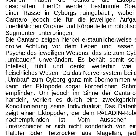
geschaffen. Hierfür werden bestimmte Spe
einer Rasse in Cyborgs „umgebaut“, wobei
Cantaro jedoch die für die jeweiligen Aufg
unerläßlichen Organe und Körperteile in robotis
Segmenten unterbringen.
Die Cantaro zeigen hierbei erstaunlicherweise 
große Achtung vor dem Leben und lassen 
Psyche des jeweiligen Wesens, das sie zum Cy
„umbauen“ unverändert. Es behält somit se
Intellekt, fühlt und denkt weiterhin wie
fleischliches Wesen. Da das Nervensystem bei
„Umbau“ zum Cyborg ganz mit übernom­men w
kann der Ektopode sogar körperlichen Sch
empfinden. Um jedoch im Sinne der Cantar
handeln, verliert es durch eine zweck­gerich
Konditionierung seine Individualität Das Datenb
zeigt einen Ektopoden, der dem PALADIN-Rob
nachempfunden ist. Vom Aussehen 
unterscheidet er sich nicht sonderlich von e
Haluter oder Terzrocker aus Magellan, je