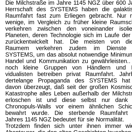
Die Milchstraße im Jahre 1145 NGZ über 600 J
Herrschaft des SYSTEMS haben die galak­ti
Raumfahrt fast zum Erliegen gebracht. Nur 
wenige, im Vergleich zu früher kleine Raum­sch
verkehren zwischen den voneinander iso­lie
Planeten, deren Technologie sich im Laufe der 
zurückentwickelt hat. Die meisten von di
Raumem verkehren zudem im Dienste 
SYSTEMS, um das absolut notwendige Minimu
Handel und Kommunikation zu gewährleisten..
noch kleine Gruppen von Händlern und I
vidualisten betreiben privat Raumfahrt. Jahr
dertelange Propaganda des SYSTEMS hat
davon überzeugt, daß seit der großen Kosmi­s
Katastrophe alles Leben außerhalb der Milchst
erloschen ist und diese selbst nur dank
Chronopuls-Walls vor einem ähnlichen Schic
bewahrt wurde. Die sterbende Raum­fahrt
Jahres 1145 NGZ bedeutet für sie Nor­malität.
Trotzdem finden sich unter ihnen immer wi