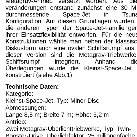
Metagrav-Antrieb versetzt worden. Aus di
veränderungen entstand zunächst eine 30 M
durchmessende Space-Jet in Tsuna
Konfiguration. Auf diesen Grundlagen wurden
die anderen Typen der Space-Jet-Familie g
ihrer Einsatzflexibilität entworfen. Für die neu
Konstruktionen wählte man neben der klassis
Diskusform auch eine ovalen Schiffsrumpf aus.
dieser Version sind die Metagrav-Triebwerk
Schiffsrumpf integriert. Anhand die
Überlegungen wurde die Kleinst-Space-Jet
konstruiert (siehe Abb.1).
Technische Daten:
Kategorie:
Kleinst-Space-Jet, Typ: Minor Disc
Abmessungen:
Länge 8,5 m; Breite 7 m; Höhe: 3,2 m
Antrieb:
Zwei Metagrav-Überlichttriebwerke, Typ: Twin-
Booster-Drive, Überlichfaktor: 25 millionenfache 