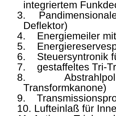
integriertem Funkde
3.
Pandimensionaler
Deflektor)
4.
Energiemeiler m
5.
Energiereservesp
6.
Steuersyntronik f
7.
gestaffeltes Tri-
8.
Abstrahlpo
Transformkanone)
9.
Transmissionspro
10.
Lufteinlaß für In