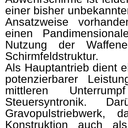
einer bisher unbekannt
Ansatzweise vorhande
einen Pandimensional
Nutzung der Waffene
Schirmfeld­struktur.
Als Hauptantrieb dient e
potenzierbarer Leistu
mittleren Unterru
Steuersyntronik. Da
Gravopulstriebwerk, d
Konstruktion auch al