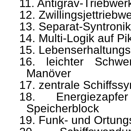
11.
Antigrav-Triebwer
12.
Zwillingsjettriebwe
13.
Separat-Syntronik 
14.
Multi-Logik auf P
15.
Lebenserhaltung
16.
leichter Schwe
Manöver
17.
zentrale Schiffssy
18.
Energiezap
Speicherblock
19.
Funk- und Ortun