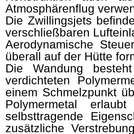
Atmosphärenflug verwend
Die Zwillingsjets befind
ver­schließbaren Luftein
Aerodynamische Steuer
überall auf der Hütte for
Die Wandung besteht
verdichteten Polymerme
einem Schmelz­punkt üb
Polymermetal erlaubt
selbsttragende Eigens
zusätzliche Verstrebu