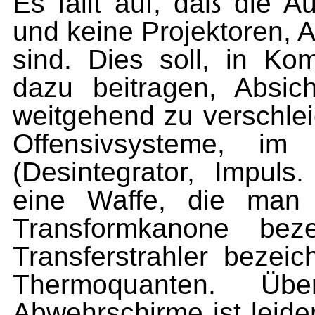
Es fällt auf, daß die A
und keine Projektoren, 
sind. Dies soll, in Kom
dazu beitragen, Ab­sic
weitgehend zu verschlei
Offensivsysteme, im
(Desintegrator, Impuls
eine Waffe, die man 
Transformkanone bez
Transferstrahler bezeic
Thermoquanten. Üb
Abwehrschirme ist leide