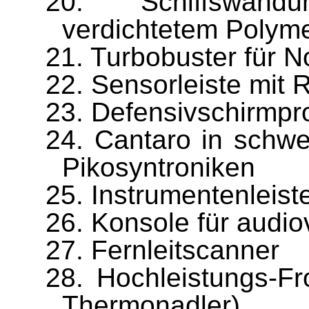
20.
Schiffswan
verdichtetem Polyme
21.
Turbobuster für 
22.
Sensorleiste mi
23.
Defensivschirmpro
24.
Cantaro in schwe
Pikosyntroniken
25.
Instrumentenleist
26.
Konsole für audio
27.
Fernleitscanner
28.
Hochleistungs-Fr
Thermonadler)