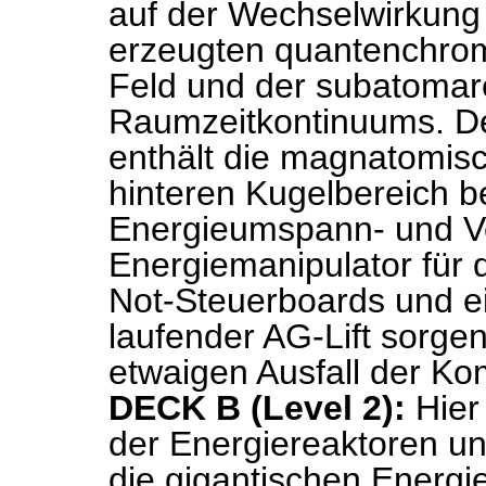
auf der Wechselwirkung
erzeugten quantenchro
Feld und der subatomar
Raumzeitkontinuums. De
enthält die magnatomisch
hinteren Kugelbereich be
Energieumspann- und Ve
Energiemanipulator für d
Not-Steuerboards und ei
laufender AG-Lift sorgen
etwaigen Ausfall der K
DECK B (Level 2):
Hier 
der Energiereaktoren u
die gigantischen Energ