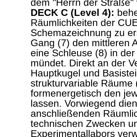
dem "Herrn der Straße" 
DECK C (Level 4):
behe
Räumlichkeiten der CU
Schemazeichnung zu ers
Gang (7) den mittleren A
eine Schleuse (8) in de
mündet. Direkt an der V
Hauptkugel und Basistei
strukturvariable Räume (
formenergetisch den je
lassen. Vorwiegend dien
anschließenden Räumlic
technischen Zwecken u
Experimentallabors ver