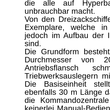
die alle auf Hyperba
unbrauchbar macht.
Von den Dreizackschiff
Exemplare, welche in
jedoch im Aufbau der In
sind.
Die Grundform besteh
Durchmesser von 
Antriebsflansch sc
Triebwerksauslegern mi
Die Basiseinheit stel
ebenfalls 30 m Länge da
die Kommandozentrale 
keinerlei Manual-Bedie