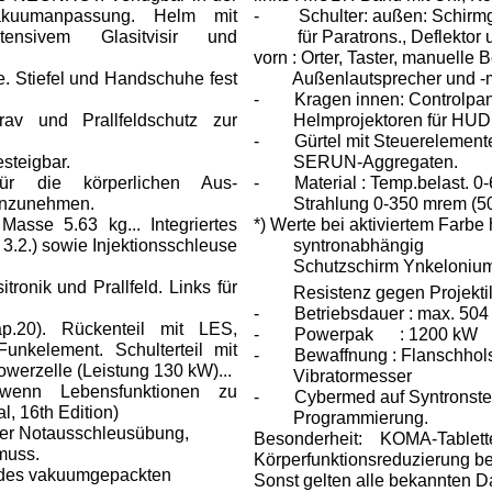
Vakuum­anpassung. Helm mit
-
Schulter: außen: Schirm
ensivem Glasitvisir und
für Paratrons., Deflektor und
vorn : Orter, Taster, manuelle 
. Stiefel und Hand­schuhe fest
Außenlautsprecher und -mi
-
Kragen innen: Controlpa
v und Prallfeldschutz zur
Helmprojektoren für HUD, Ant
-
Gürtel mit Steuerelement
esteigbar.
SERUN-Aggregaten.
für die körperlichen Aus­
-
Material : Temp.belast. 0
 einzunehmen.
Strahlung 0-350 mrem (50
asse 5.63 kg... Integriertes
*) Werte bei aktiviertem Farbe
 3.2.) sowie Injektionsschleuse
syntronabhängig
Schutzschirm Ynkelonium-
tronik und Prallfeld. Links für
Resistenz gegen Projektil
-
Betriebsdauer : max. 504
p.20). Rückenteil mit LES,
-
Powerpak : 1200 kW
unkelement. Schulterteil mit
-
Bewaffnung : Flanschhols
werzelle (Leistung 130 kW)...
Vibratormesser
, wenn Lebensfunktionen zu
-
Cybermed auf Syntronste
 16th Edition)
Progra­mmierung.
iner Notausschleusübung,
Besonderheit: KOMA-Tablet
muss.
Körperfunktionsreduzierung be
g des vakuumgepackten
Sonst gelten alle bekannten D