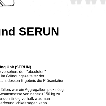
 und SERUN
)
ling Unit (SERUN)
ie versehen, den "absoluten"
 im Gründungszeitalter der
 an, dessen Ergebnis die Präsentation
üllen, war ein Aggregat­komplex nötig,
r Gesamt­masse von nahezu 150 kg zu
enden Erfolg verhalf, was man
zerfreundlichkeit sagen kann.