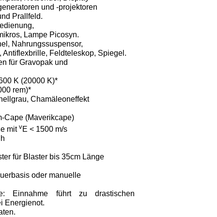
generatoren und -projektoren
 Prall­feld.
Bedienung,
kros, Lampe Picosyn.
nel, Nahrungssuspensor,
iflexbrille, Feldteleskop, Spiegel.
en für Gravopak und
-600 K (20000 K)*
00 rem)*
 hellgrau, Chamäleoneffekt
Cape (Maverikcape)
v
e mit
E < 1500 m/s
 h
ter für Blaster bis 35cm Länge
uerbasis oder manuelle
te: Einnahme führt zu drastischen
i Energienot.
aten.