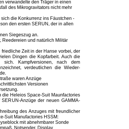
en verwandelte den Träger in einen
fall des Mikrogravitators nicht mehr
sich die Konkurrenz ins Fäustchen -
ison den ersten SERUN, der in allen
inen Siegeszug an.
 Reedereien und natürlich Militär
riedliche Zeit in der Hanse vorbei, der
 vielen Dingen die Kopfarbeit. Auch die
 sich. Kampfversionen, nach dem
nzeichnet, verdeutlichen die Wieder­
de.
hstraße waren Anzüge
chrittlichsten Versionen
rsetzung.
 die Heleios Space-Suit Maunfactories
rf SERUN-Anzüge der neuen GAMMA-
chreibung des Anzuges mit freundlicher
e-Suit Manufactories HSSM:
lyseblock mit abnehmbarer Sonde
ompaß, Not­sender, Display