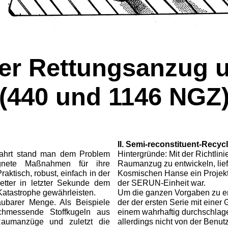
her Rettungsanzug
(440 und 1146 NGZ
II. Semi-reconstituent-Recyc
fahrt stand man dem Problem
Hintergründe: Mit der Richtlin
ignete Maßnahmen für ihre
Raumanzug zu entwickeln, lief
aktisch, robust, einfach in der
Kosmischen Hanse ein Projekt
etter in letzter Sekunde dem
der SERUN-Einheit war.
Katastrophe gewährleisten.
Um die ganzen Vorgaben zu erf
ubarer Menge. Als Bei­spiele
der der ersten Serie mit eine
chmessende Stoff­kugeln aus
einem wahrhaftig durch­schlag
Raumanzüge und zuletzt die
allerdings nicht von der Benut