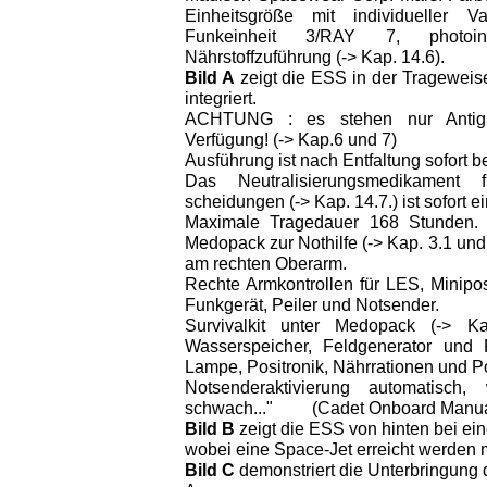
Einheitsgröße mit individueller 
Funkeinheit 3/RAY 7, photoint
Nährstoffzuführung (-> Kap. 14.6).
Bild A
zeigt die ESS in der Trageweise
integriert.
ACHTUNG : es stehen nur Antigra
Verfügung! (-> Kap.6 und 7)
Ausführung ist nach Entfaltung sofort b
Das Neutralisierungsmedikament 
scheidungen (-> Kap. 14.7.) ist sofort
Maximale Tragedauer 168 Stunden. M
Medopack zur Nothilfe (-> Kap. 3.1 und
am rechten Oberarm.
Rechte Armkontrollen für LES, Miniposi
Funkgerät, Peiler und Notsender.
Survivalkit unter Medopack (-> Ka
Wasserspeicher, Feldgenerator und F
Lampe, Positronik, Nährrationen und Po
Notsenderaktivierung automatisch
schwach..." (Cadet Onboard Manual,
Bild B
zeigt die ESS von hinten bei e
wobei eine Space-Jet erreicht werden 
Bild C
demonstriert die Unterbringun