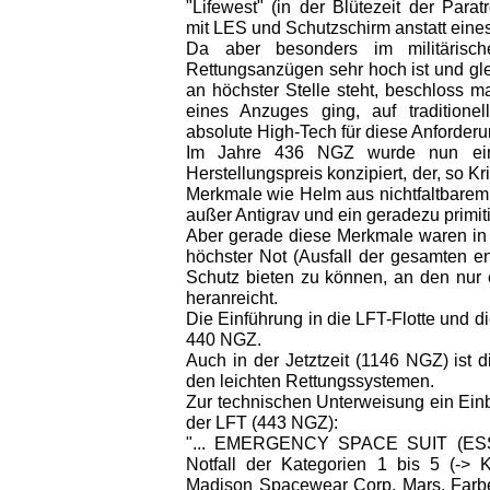
"Lifewest" (in der Blütezeit der Para
mit LES und Schutzschirm anstatt eine
Da aber besonders im militärisc
Rettungsanzügen sehr hoch ist und gle
an höchster Stelle steht, beschloss 
eines Anzuges ging, auf traditionell
absolute High-Tech für diese Anforderu
Im Jahre 436 NGZ wurde nun ei
Herstellungspreis konzipiert, der, so Kr
Merkmale wie Helm aus nichtfaltbarem 
außer Antigrav und ein geradezu primit
Aber gerade diese Merkmale waren in 
höchster Not (Ausfall der gesamten e
Schutz bieten zu können, an den nur 
heranreicht.
Die Einführung in die LFT-Flotte und 
440 NGZ.
Auch in der Jetztzeit (1146 NGZ) ist d
den leichten Rettungssystemen.
Zur technischen Unterweisung ein Ein
der LFT (443 NGZ):
"... EMERGENCY SPACE SUIT (ESS) 
Notfall der Kategorien 1 bis 5 (-> K
Madison Spacewear Corp. Mars. Farb