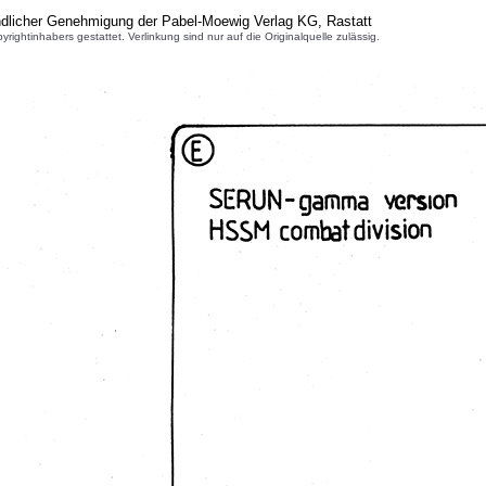
ndlicher Genehmigung der Pabel-Moewig Verlag KG, Rastatt
inhabers gestattet. Verlinkung sind nur auf die Originalquelle zulässig.