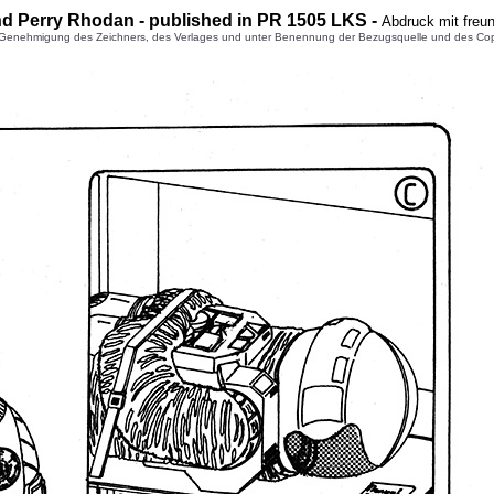
nd Perry Rhodan - published in PR 1505 LKS -
Abdruck mit freu
enehmigung des Zeichners, des Verlages und unter Benennung der Bezugsquelle und des Copyright