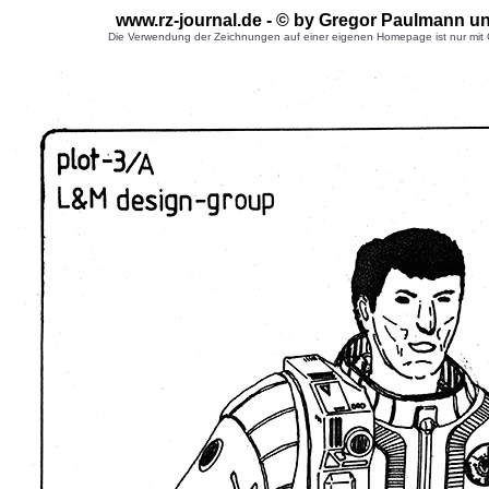
www.rz-journal.de - © by Gregor Paulmann u
Die Verwendung der Zeichnungen auf einer eigenen Homepage ist nur mit G