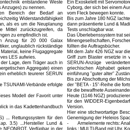
trontechnik entstandene Weste
Ein Exoskelett mit Servomotor
s Anzuges) zu nennen.
Cyborg, der sich bei einem Aus
hen Bereich der Bedarf an
vom Fleck bewegen konnte.
ichzeitig Widerstandsfähigkeit
Bis zum Jahre 180 NGZ lachte 
man, als es um die Neuplanung
dann präsentierte Lund & Mad
e Mittel zurückzugreifen, da
Tests unschlagbar war.
ngen zu empfindlich ist.
Das Überlebenssystem trat se
n Anzug für 20 000 Galax
Minengesellschaften, Forscher,
itiker, unglaublich rückständige
füllten die Auftragsbücher.
Material, keine Flugaggregate
Mit dem Jahr 426 NGZ war die f
ives LES aufwies.
Griff zum Blaster ersetzte in
der Lage, dem Träger auch in
SERUN-Anzüge veränderten
nergetischen Aggregate) einen
griechischen Alphabet geken
ein erheblich teurerer SERUN
einführung "guter alter" Zustän
Bis zur Abschottung der Milc
die TSUNAMI-Verbände erfolgte
der "BETA - 15"-Reihe die forts
für die bewaffnete Auseinande
ieses Modell der Favorit unter
Heute (1146 NGZ) produzieren
für den WIDDER-Eigenbeda
blick in das Kadettenhandbuch
Version.
Hier eine stichwortartige Bes
... Rettungssystem für den
Genemigung der Heleios Spac
ap. 3.5) ...Hersteller Lund &
-
Armelemente rechts: Ana
e NEONROT. Verfügbar in der
links : MULTI-Band mit Uhr, K