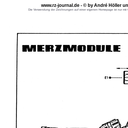
www.rz-journal.de - © by André Höller u
Die Verwendung der Zeichnungen auf einer eigenen Homepage ist nur mit G