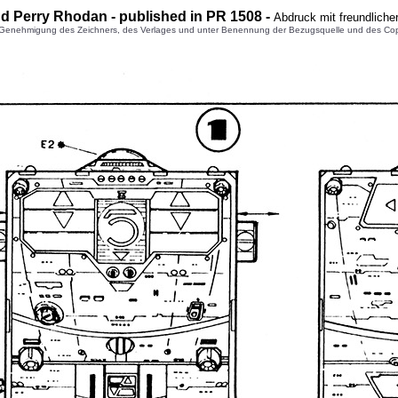
nd Perry Rhodan - published in PR 1508 -
Abdruck mit freundlich
enehmigung des Zeichners, des Verlages und unter Benennung der Bezugsquelle und des Copyright