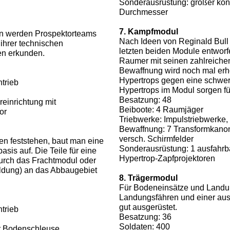
Sonderausrüstung: großer kon
Durchmesser
7. Kampfmodul
en werden Prospektorteams
Nach Ideen von Reginald Bull w
 ihrer technischen
letzten beiden Module entwor
en erkunden.
Raumer mit seinen zahlreichen
Bewaffnung wird noch mal erh
Hypertrops gegen eine schwer
trieb
Hypertrops im Modul sorgen fü
Besatzung: 48
einrichtung mit
Beiboote: 4 Raumjäger
or
Triebwerke: Impulstriebwerke,
Bewaffnung: 7 Transformkanone
versch. Schirmfelder
n feststehen, baut man eine
Sonderausrüstung: 1 ausfahrb
sis auf. Die Teile für eine
Hypertrop-Zapfprojektoren
durch das Frachtmodul oder
ldung) an das Abbaugebiet
8. Trägermodul
Für Bodeneinsätze und Landun
Landungsfähren und einer aus
gut ausgerüstet.
trieb
Besatzung: 36
Soldaten: 400
r Bodenschleuse