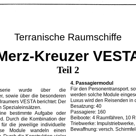
Terranische Raumschiffe
Merz-Kreuzer VEST
Teil 2
4. Passagiermodul
Für den Personentransport. sow
tserie wurde über die
werden solche Module eingese
r, sowie über die besonderen
Luxus wird den Reisenden in 
raumers VESTA berichtet: Der
Besatzung: 40
en Spezialeinsätzen.
Passagiere: 160
eine bestimmte Aufgabe oder
Beiboote: 4 Raumfähren, 10 R
nd. Durch die Kombination der
Triebwerke: Impulstriebwerke,
ür die jeweilige individuelle
Bewaffnung: versch. Schirmfel
iese Module wandeln einen