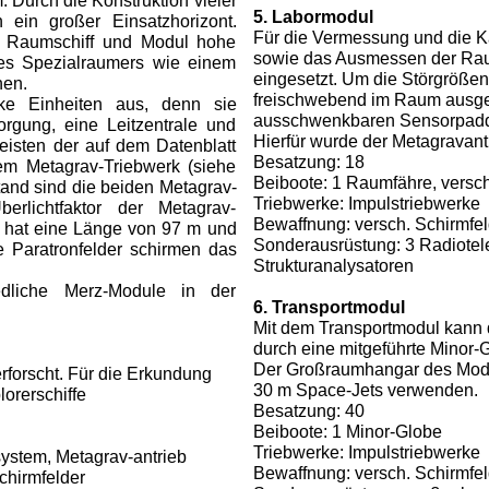
. Durch die Konstruktion vieler
5. Labormodul
h ein großer Einsatzhorizont.
Für die Vermessung und die K
 Raumschiff und Modul hohe
sowie das Ausmessen der Rau
nes Spezialraumers wie einem
eingesetzt. Um die Störgrößen
hen.
freischwebend im Raum ausge
ke Einheiten aus, denn sie
ausschwenkbaren Sensorpadde
rgung, eine Leitzentrale und
Hierfür wurde der Metagravant
eisten der auf dem Datenblatt
Besatzung: 18
em Metagrav-Triebwerk (siehe
Beiboote: 1 Raumfähre, vers
tand sind die beiden Metagrav-
Triebwerke: Impulstriebwerke
erlichtfaktor der Metagrav-
Bewaffnung: versch. Schirmfel
l hat eine Länge von 97 m und
Sonderausrüstung: 3 Radiotel
e Paratronfelder schirmen das
Strukturanalysatoren
edliche Merz-Module in der
6. Transportmodul
Mit dem Transportmodul kann d
durch eine mitgeführte Minor-G
Der Großraumhangar des Moduls
rforscht. Für die Erkundung
30 m Space-Jets verwenden.
orerschiffe
Besatzung: 40
Beiboote: 1 Minor-Globe
Triebwerke: Impulstriebwerke
system, Metagrav-antrieb
Bewaffnung: versch. Schirmfel
chirmfelder