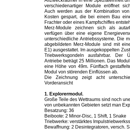
Allzweckraumer in eine Spezialeinheit um
verschiedenartiger Module eröffnet sic
Auch werden aus der Kombination von
Kosten gespart, die bei einem Bau ei
Frachter oder eines Kampfschiffes entste
Merz-Module zeichnen sich als autar
verfügen über eine eigene Energieverso
unterschiedliche Antriebssysteme. Die m
abgebildeten Merz-Module sind mit ein
E1) ausgestattet. Im ausgekoppelten Zus
Triebwerksgondeln ausfahrbar. Der Üb
Antriebe beträgt 25 Millionen. Das Modu
eine Höhe von 49m. Fünffach gestaffelt
Modul von störenden Einflüssen ab.
Die Zeichnung zeigt acht unterschi
Vorderansicht
1. Explorermodul.
Große Teile des Wettraums sind noch une
von unbekannten Gebieten setzt man Expl
Besatzung: 36
Beiboote: 2 Minor-Disc, 1 Shift, 1 Snake
Triebwerke: verstärktes Impulstriebwerks
Bewaffnung: 2 Desintegratoren, versch. S