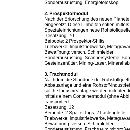
Sonderausrüstung: Energieteleskop
2. Prospektormodul
Nach der Erforschung des neuen Planet
eingesetzt. Diese Einheiten sollen mittels
Spezialeinrichtungen neue Rohstoffquell
Besatzung: 70
Beiboote: 2 Prospektor-Shifts
Triebwerke: Impulstriebwerke, Metagravan
Bewaffnung: versch. Schirmfelder
Sonderausrüstung: Scannersysteme, Bohr
Gesteinzenütter. Mining-Laser, Minerallab
3. Frachtmodul
Nachdem die Standode der Rohstoffquelle
Abbauanlage und eine Rohstoff-Industrieba
solche Industrieanlage werden mitunter 
mittels einem Containermodul (ohne Abbi
transportiert.
Besatzung: 12
Beiboote: 2 Space-Tugs, 2 Lastengleiter
Triebwerke: Impulstriebwerke, Metagravan
Bewaffnung: versch. Schirmfelder
Sonderausrüstung: Frachtraum mit große