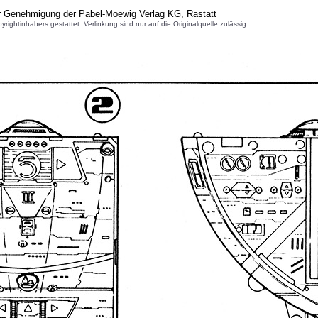
er Genehmigung der Pabel-Moewig Verlag KG, Rastatt
inhabers gestattet. Verlinkung sind nur auf die Originalquelle zulässig.