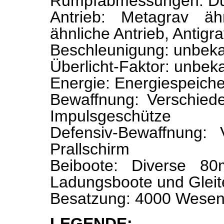
Rumpfabmessungen: D
Antrieb: Metagrav äh
ähnliche Antrieb, Antigr
Beschleunigung: unbek
Überlicht-Faktor: unbek
Energie: Energiespeiche
Bewaffnung: Verschied
Impulsgeschütze
Defensiv-Bewaffnung: 
Prallschirm
Beiboote: Diverse 80
Ladungsboote und Gleit
Besatzung: 4000 Wese
LEGENDE: