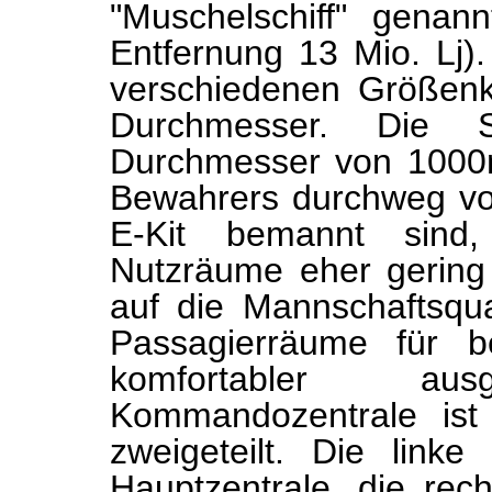
"Muschelschiff" gena
Entfernung 13 Mio. Lj).
verschiedenen Größen
Durchmesser. Die 
Durchmesser von 1000m
Bewahrers durchweg v
E-Kit bemannt sind,
Nutzräume eher gering g
auf die Mannschaftsqua
Passagierräume für b
komfortabler au
Kommandozentrale ist 
zweigeteilt. Die linke 
Hauptzentrale, die rech