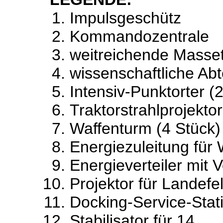
Impulsgeschütz
Kommandozentrale
weitreichende Masset
wissenschaftliche Ab
Intensiv-Punktorter (
Traktorstrahlprojekto
Waffenturm (4 Stück
Energiezuleitung für
Energieverteiler mit 
Projektor für Landefe
Docking-Service-Stat
Stabilisator für 14.