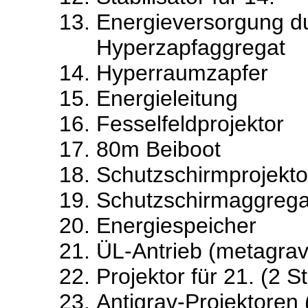
Energieversorgung du
Hyperzapfaggregat
Hyperraumzapfer
Energieleitung
Fesselfeldprojektor
80m Beiboot
Schutzschirmprojekt
Schutzschirmaggreg
Energiespeicher
ÜL-Antrieb (metagrav
Projektor für 21. (2 S
Antigrav-Projektoren