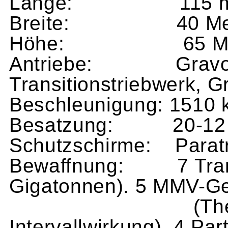
Länge: 115 m
Breite: 40 Met
Höhe: 65 Me
Antriebe: Gravopul
Transitionstriebwerk, G
Beschleunigung: 1510 
Besatzung: 20-12 
Schutzschirme: Paratro
Bewaffnung: 7 Tran
Gigatonnen). 5 MMV-G
(Thermo-, Imp
Intervallwirkung). 4 Pa