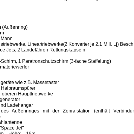
 (Außenring)
5m
 Mann
riebwerke,
Lineartriebwerke(2 Konverter je 2,1 Mill. Lj) Bes
e Jets,
2 Landefähren Rettungskapseln
Schirm,
1 Paratronschutzschirm (3-fache Staffelung)
ateriewerfer
geräte wie z.B. Massetaster
d Halbraumspürer
r oberen Haupttriebwerke
generator
 und Ladehangar
des Außenringes mit der Zenralstation (enthält Verbind
)
ahlantenne
"Space Jet"
34m Höhe: 16m