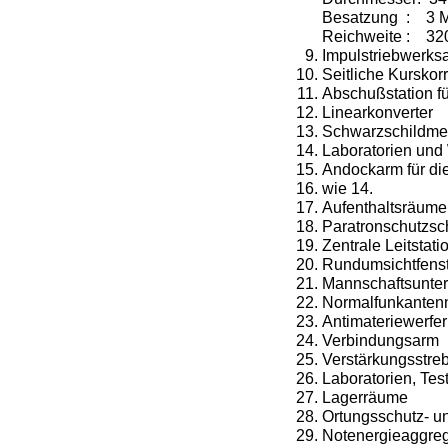
Besatzung : 3 M
Reichweite : 32
Impulstriebwerks
Seitliche Kurskor
Abschußstation f
Linearkonverter
Schwarzschildmei
Laboratorien und
Andockarm für di
wie 14.
Aufenthaltsräume
Paratronschutzsc
Zentrale Leitstati
Rundumsichtfenst
Mannschaftsunter
Normalfunkanten
Antimateriewerfer
Verbindungsarm
Verstärkungsstreb
Laboratorien, Tes
Lagerräume
Ortungsschutz- u
Notenergieaggreg