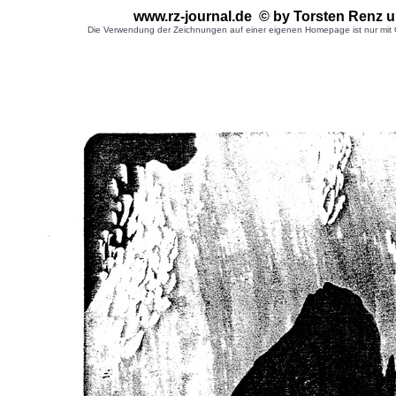
www.rz-journal.de © by Torsten Renz 
Die Verwendung der Zeichnungen auf einer eigenen Homepage ist nur mit G