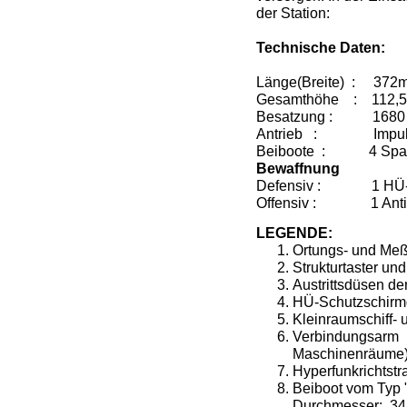
der Station:
Technische Daten:
Länge(Breite) : 372m
Gesamthöhe : 112,
Besatzung : 1680
Antrieb : Impulst
Beiboote : 4 Spac
Bewaffnung
Defensiv : 1 HÜ-
Offensiv : 1 Antim
LEGENDE:
Ortungs- und Meß
Strukturtaster un
Austrittsdüsen de
HÜ-Schutzschirm
Kleinraumschiff-
Verbindungsarm 
Maschinenräume
Hyperfunkrichtstr
Beiboot vom Typ 
Durchmesser: 