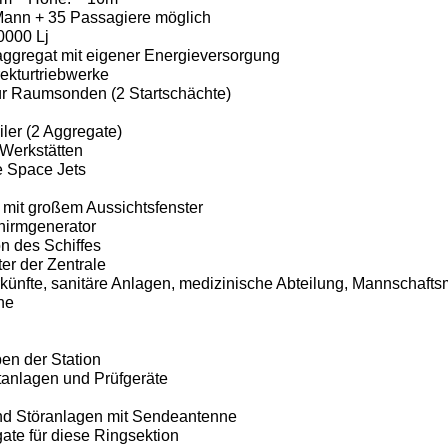
ann + 35 Passagiere möglich
0000 Lj
aggregat mit eigener Energieversorgung
rekturtriebwerke
ür Raumsonden (2 Startschächte)
ler (2 Aggregate)
 Werkstätten
e Space Jets
 mit großem Aussichtsfenster
hirmgenerator
on des Schiffes
er der Zentrale
künfte, sanitäre Anlagen, medizinische Abteilung, Mannschafts
ne
en der Station
tanlagen und Prüfgeräte
nd Störanlagen mit Sendeantenne
ate für diese Ringsektion