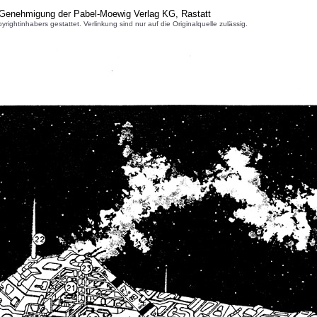
 Genehmigung der Pabel-Moewig Verlag KG, Rastatt
inhabers gestattet. Verlinkung sind nur auf die Originalquelle zulässig.