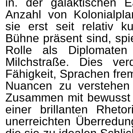
in. der galaktischen 
Anzahl von Ko­lonialpl
sie erst seit relativ k
Bühne präsent sind, spi
Rolle als Diplomaten
Milchstraße. Dies verd
Fähigkeit, Sprachen frem
Nuancen zu verstehen
Zusam­men mit bewusst 
einer brillan­ten Rheto
unerreichten Überre­du