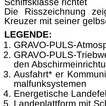
Schiffsklasse rich­tet
Die Risszeichnung zei
Kreuzer mit seiner gelb
LEGENDE:
GRAVO-PULS-Atmosph
GRAVO-PULS-Triebwer
den Abschirmeinricht
Ausfahrt* er Kommuni
malfunksystemen
Energetische Landefel
Landeplattform mit S