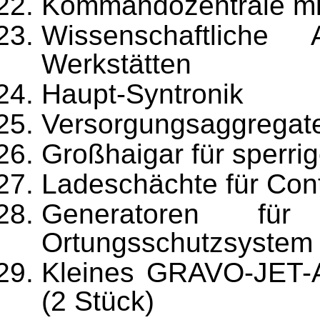
Kommandozentrale mi
Wissenschaftlich
Werkstätten
Haupt-Syntronik
Versorgungsaggregat
Großhaigar für sperri
Ladeschächte für Cont
Generatoren für 
Ortungs­schutzsystem
Kleines GRAVO-JET-At
(2 Stück)