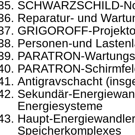
SCHWARZSCHILD-Not
Reparatur- und Wartu
GRIGOROFF-Projekto
Personen-und Lastenl
PARATRON-Wartungse
PARATRON-Schirmfeld
Antigravschacht (insg
Sekundär-Energiewa
Energiesysteme
Haupt-Energiew
Speicherkomplexes