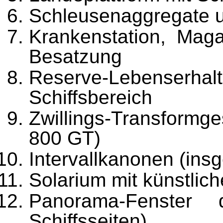
Schleusenaggregate 
Krankenstation, Mag
Be­satzung
Reserve-Lebenserh
Schiffs­bereich
Zwillings-Transformge
800 GT)
Intervallkanonen (ins
Solarium mit künstlic
Panorama-Fenster
Schiffssei­ten)