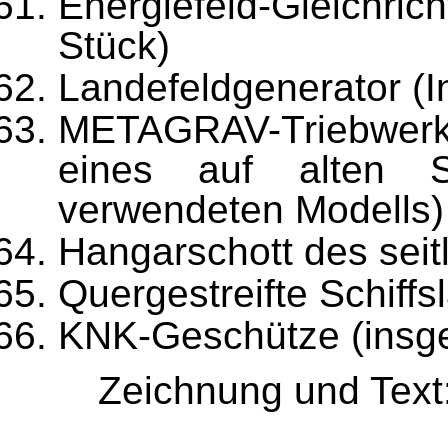
Energiefeld-Gleichric
Stück)
Landefeldgenerator (I
METAGRAV-Triebwerks
ei­nes auf alten 
verwendeten Modells)
Hangarschott des sei
Quergestreifte Schiffs
KNK-Geschütze (insge
Zeichnung und Text