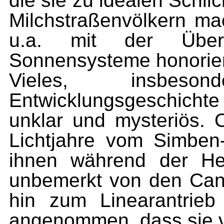
die sie zu idealen Schli
Milchstraßenvölkern ma
u.a. mit der Überl
Sonnensysteme honorier
Vieles, insbeso
Entwicklungsgeschich­t
unklar und mysteriös. 
Lichtjahre vom Simben-S
ihnen während der Her
unbemerkt von den Cant
hin zum Linearantrieb
angenommen, dass sie v