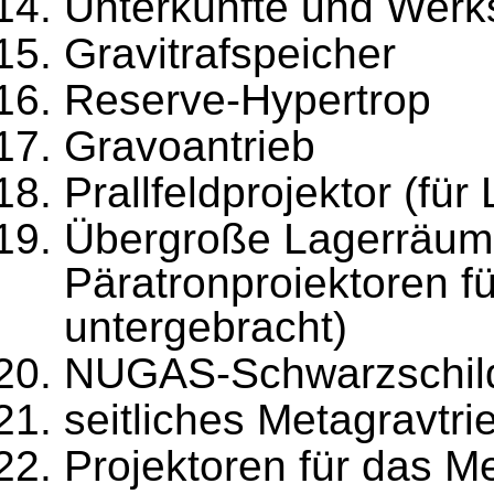
Unterkünfte und Werk
Gravitrafspeicher
Reserve-Hypertrop
Gravoantrieb
Prallfeldprojektor (fü
Übergroße Lagerräume 
Päratronproiektoren f
untergebracht)
NUGAS-Schwarzschild
seitliches Metagravtri
Projektoren für das M