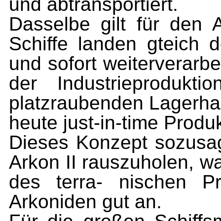
und abtransportiert.
Dasselbe gilt für den 
Schiffe landen gteich 
und sofort wei­terverarbe
der Industriepro­duk
platzraubenden Lagerhal
heute just-in-time Produk
Dieses Konzept sozusa
Arkon II rauszuholen, w
des terra- nischen P
Arkoniden gut an.