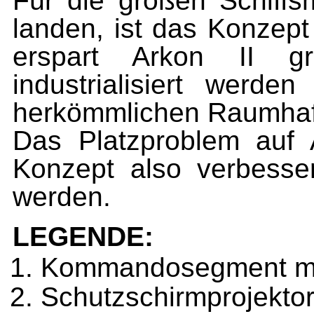
Für die großen Schiffsm
landen, ist das Konzept
erspart Arkon II g
industrialisiert werd
herkömmlichen Raumhaf
Das Platzproblem auf
Konzept also verbesser
werden.
LEGENDE:
Kommandosegment mi
Schutzschirmprojekto