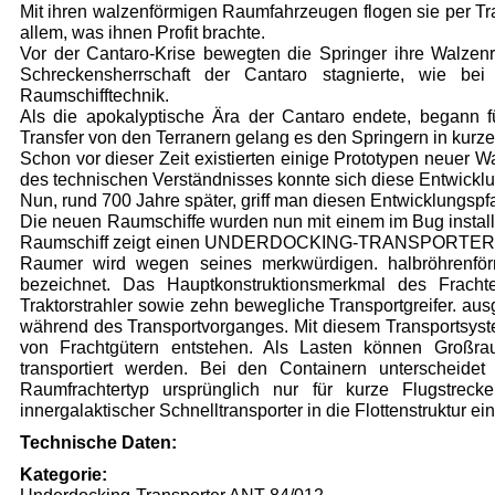
Mit ihren walzenförmigen Raumfahrzeugen flogen sie per T
allem, was ihnen Profit brachte.
Vor der Cantaro-Krise bewegten die Springer ihre Walzenr
Schreckensherrschaft der Cantaro stagnierte, wie be
Raumschifftechnik.
Als die apokalyptische Ära der Cantaro endete, begann fü
Transfer von den Terranern gelang es den Springern in kurze
Schon vor dieser Zeit existierten einige Prototypen neuer 
des technischen Verständnisses konnte sich
diese
Entwicklu
Nun, rund 700 Jahre später, griff man diesen Entwicklungspfa
Die neuen Raumschiffe wurden nun mit einem im Bug installi
Raumschiff
zeigt
einen UNDERDOCKING-TRANSPORTER währe
Raumer wird wegen seines merkwürdigen. halbröhrenfö
bezeichnet. Das Hauptkonstruktionsmerkmal des Frachte
Traktorstrahler sowie zehn bewegliche Transportgreifer. aus
während des Transportvorganges. Mit diesem Transportsyst
von Frachtgütern entstehen. Als Lasten können Großr
transportiert werden. Bei den Containern unterscheide
Raumfrachtertyp ursprünglich nur für kurze Flugstreck
innergalaktischer Schnelltransporter in die Flottenstruktur ein
Technische Daten:
Kategorie: