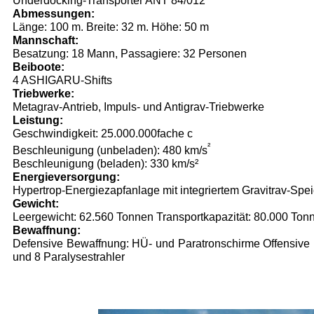
Underdocking-Transporter ANT 84/012
Abmessungen:
Länge: 100 m. Breite: 32 m. Höhe: 50 m
Mannschaft:
Besatzung: 18 Mann, Passagiere: 32 Personen
Beiboote:
4 ASHIGARU-Shifts
Triebwerke:
Metagrav-Antrieb, Impuls- und Antigrav-Triebwerke
Leistung:
Geschwindigkeit: 25.000.000fache c
²
Beschleunigung (unbeladen): 480 km/s
Beschleunigung (beladen): 330 km/s²
Energieversorgung:
Hypertrop-Energiezapfanlage mit integriertem Gravitrav-Spe
Gewicht:
Leergewicht: 62.560 Tonnen Transportkapazität: 80.000 To
Bewaffnung:
Defensive Bewaffnung: HÜ- und Paratronschirme Offensive
und 8 Paralysestrahler