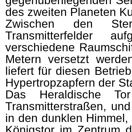
ge­genüberliegenden Se
des zweiten Planeten K
Zwischen den Ster
Transmitterfel­der 
verschiedene Raumschif
Metern versetzt werd
liefert für diesen Betrie
Hypertropzapfern der St
Das Heraldische Tor
Transmitterstra­ßen, un
in den dunklen Him­mel
Königstor im Zentrum 