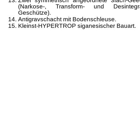
Zwei symmetrisch angeordnete 3fach-Gee
(Nar­kose-, Transform- und Desintegra
Geschütze).
Antigravschacht mit Bodenschleuse.
Kleinst-HYPERTROP siganesischer Bauart.