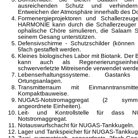
ausreichenden Schutz und verhinder
Entweichen der Atmosphäre innerhalb des D
Formenergieprojektoren und Schallerzeuge
HAR­MONIE kann durch die Schallerzeuger
ophalische Chöre simulieren, die Salaam S
seinem Gesang un­terstützen.
Defensivschirme - Schutzschilder (können 
5fach gestaffelt werden.
Kleines biologisches Labor mit Biotank. Der 
kann auch als Regenerierungseinhei
schwerverletzte Mit­reisende verwendet werd
Lebenserhaltungssysteme. Gastank
Ortungsanla­gen.
Transmitterraum mit Einmanntransmit
Kompaktbau­weise.
NUGAS-Notstromaggregat (2 symmet
angeordnete Einheiten).
Leit- und Kontrollstelle für dass 
Notstromaggregat.
Notauswurfschacht für NUGAS-Tankkugeln.
Lager und Tankspeicher für NUGAS-Tankkug