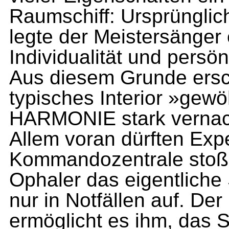
Raumschiff: Ursprünglich
legte der Mei­stersänger
Individualität und per­s
Aus diesem Grunde ersc
typisches Interior »gewö
HARMONIE stark vernach
Allem voran dürften Exp
Kom­mandozentrale stoße
Ophaler das ei­gentliche
nur in Notfällen auf. De
ermöglicht es ihm, das S