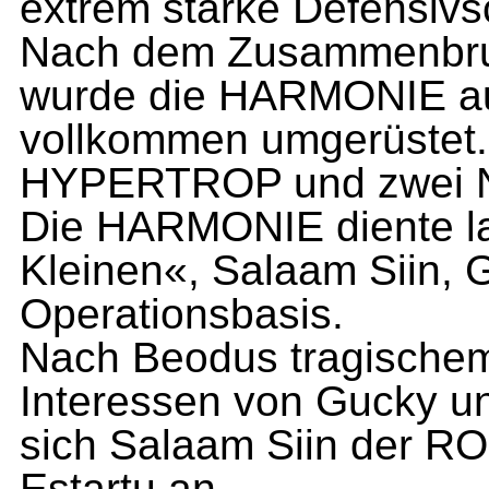
extrem starke Defensivs
Nach dem Zusammenbruc
wurde die HARMONIE auf
vollkommen umgerüstet. M
HYPERTROP und zwei N
Die HARMONIE diente la
Kleinen«, Sa­laam Siin,
Operationsbasis.
Nach Beodus tragischem
Interessen von Gucky u
sich Salaam Siin der RO
Estartu an.