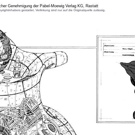
icher Genehmigung der Pabel-Moewig Verlag KG, Rastatt
inhabers gestattet. Verlinkung sind nur auf die Originalquelle zulässig.