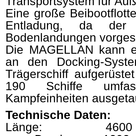
Transportsystem für Auß
Eine große Beibootflott
Entladu
ng, da der
Bodenlandungen vorgese
Die MAGELLAN kann eu
an den Docking-Syste
Trägerschiff aufgerüste
190 Schiffe umfas
Kampfeinheiten ausgeta
Technische Daten:
Länge: 4600 