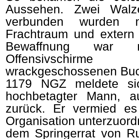
Aussehen. Zwei Walz
verbunden wurden
Frachtraum und extern 
Bewaffnung war mi
Offensivschirm
wrackgeschossenen Buck
1179 NGZ meldete sich
hochbetagter Mann, a
zurück. Er vermied es 
Organisation unterzuord
dem Springerrat von Ru