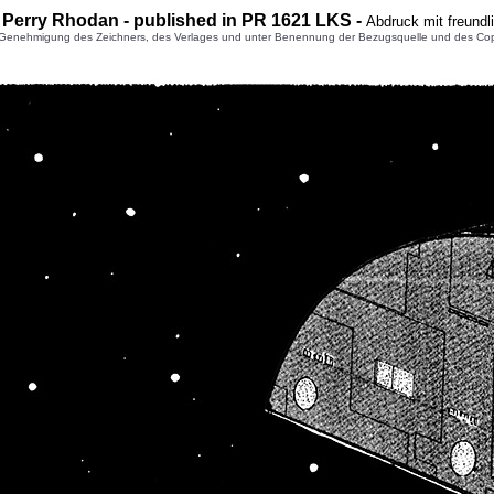
 Perry Rhodan - published in PR 1621 LKS -
Abdruck mit freund
enehmigung des Zeichners, des Verlages und unter Benennung der Bezugsquelle und des Copyright