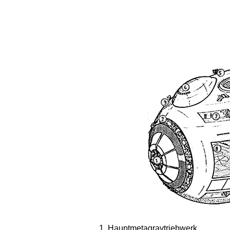
Hauptmetagravtriebwerk