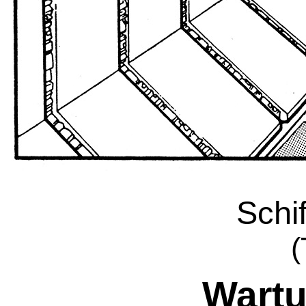
Schi
(
Wartu