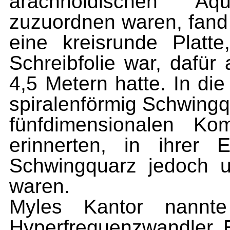
arachnoidischen Äq
zuzuordnen waren, fand
eine kreisrunde Platte
Schreibfolie war, dafü
4,5 Metern hatte. In di
spiralenförmig Schwingqu
fünfdimensionalen Ko
erinnerten, in ihrer
Schwingquarz jedoch u
waren.
Myles Kantor nannt
Hyperfrequenzwandler. 