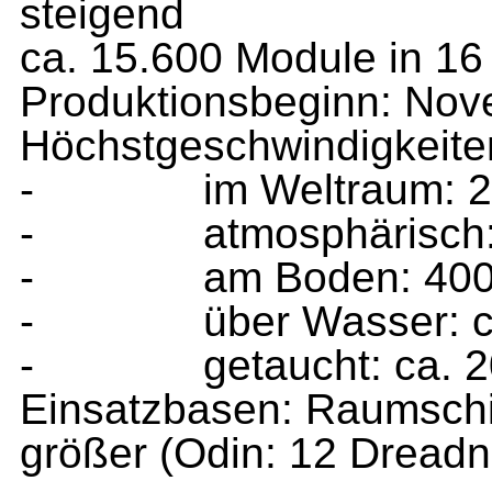
steigend
ca. 15.600 Module in 1
Produktionsbeginn: No
Höchstgeschwindigkeite
-
im Weltraum: 
-
atmosphärisch
-
am Boden: 400
-
über Wasser: 
-
getaucht: ca. 
Einsatzbasen: Raumschi
größer (Odin: 12 Dread