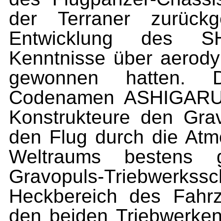
der Terraner zurückg
Entwicklung des SH
Kenntnisse über aerody
gewonnen hatten. D
Codenamen ASHIGARU. 
Konstrukteure den Grav
den Flug durch die At
Weltraums bestens g
Gravopuls-Triebwerk
Heckbereich des Fahr
den beiden Triebwerken 