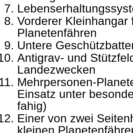
Lebenserhaltungssys
Vorderer Kleinhangar 
Planetenfähren
Untere Geschützbatte
Antigrav- und Stützfe
Lan
dezwecken
Mehrpersonen-Planete
Einsatz unter besond
fahig)
Einer von zwei Seiten
kleinen Planetenfähr