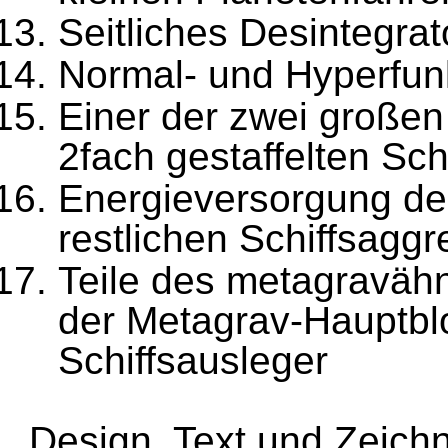
Seitliches Desintegra
Normal- und Hyperfun
Einer der zwei großen
2fach gestaffelten Sc
Energieversorgung de
restlichen Schiffsaggr
Teile des metagraväh
der
Metagrav-Hauptbloc
Schiffsausleger
Design. Text und Zeich