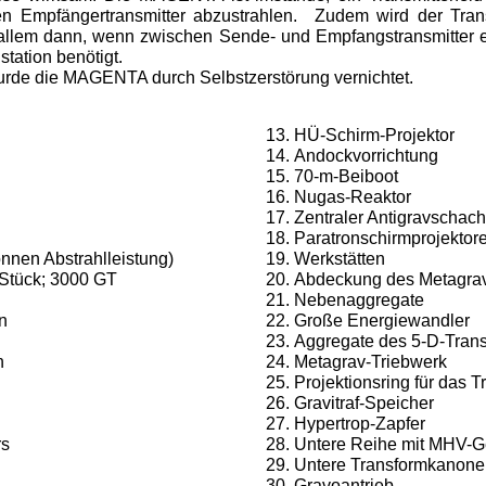
en Empfängertransmitter abzustrahlen.
Zudem wird der Tran
 allem dann, wenn zwischen Sende- und Empfangstransmitter e
tation benötigt.
rde die MAGENTA durch Selbstzerstörung vernichtet.
HÜ-Schirm-Projektor
Andockvorrichtung
70-m-Beiboot
Nugas-Reaktor
Zentraler Antigravschach
Paratronschirmprojektor
nnen Abstrahlleistung)
Werkstätten
Stück; 3000 GT
Abdeckung des Metagrav
Nebenaggregate
n
Große Energiewandler
Aggregate des 5-D-Tran
n
Metagrav-Triebwerk
Projektionsring für das T
Gravitraf-Speicher
Hypertrop-Zapfer
rs
Untere Reihe mit MHV-Ge
Untere Transformkanone 
Gravoantrieb