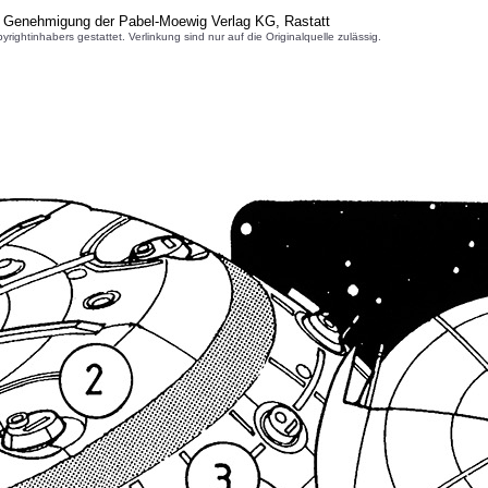
r Genehmigung der Pabel-Moewig Verlag KG, Rastatt
inhabers gestattet. Verlinkung sind nur auf die Originalquelle zulässig.