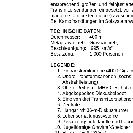
entsprechend großen und feinjustiert
Transmittersendungen eingesetzt; vor
man eine (am besten mobile) Zwischens
Bei Kampfhandlungen im Solsystem wu
TECHNISCHE DATEN:
Durchmesser:
400 m;
Metagravantrieb:
Gravoantrieb;
Beschleunigung:
995
km/s
²
;
Besatzung:
1 000 Personen
LEGENDE:
Poltransformkanone (4000 Gigato
Obere Transformkanonen (sechs 
Abstrahlleistung)
Obere Reihe mit MHV-Geschütze
Abgekoppeltes Diskusbeiboot
Eine von drei Transmitterstatione
Zentrale
Hangar mit 36-m-Diskusraumer
Lebenserhaltungssysteme
Besatzungsunterkünfte und Labo
Kugelförmige Gravitraf-Speicher
Hangar (zwölf Stück)