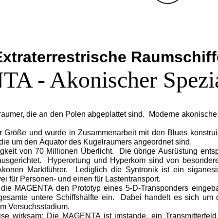
Extraterrestrische Raumschiff
 - Akonischer Spezia
aumer, die an den Polen abgeplattet sind.
Moderne akonische 
 Größe und wurde in Zusammenarbeit mit den Blues konstruiert
 die um den Äquator des Kugelraumers angeordnet sind.
keit von 70 Millionen Überlicht.
Die übrige Ausrüstung ents
usgerichtet.
Hyperortung und Hyperkom sind von besonderer 
Akonen Marktführer.
Lediglich die Syntronik ist ein siganes
ei für Personen- und einen für Lastentransport.
 die MAGENTA den Prototyp eines 5-D-Transponders eingeba
esamte untere Schiffshälfte ein.
Dabei handelt es sich um 
 im Versuchsstadium.
eise wirksam: Die MAGENTA ist imstande, ein Transmitterfeld