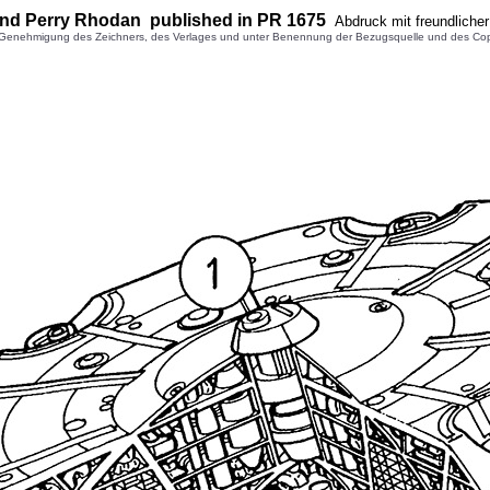
 und Perry Rhodan published in PR 1675
Abdruck mit freundliche
enehmigung des Zeichners, des Verlages und unter Benennung der Bezugsquelle und des Copyright