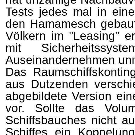
Tests jedes mal in ein
den Hamamesch gebaut
Völkern im "Leasing" e
mit Sicherheitssys
Auseinandernehmen unmö
Das Raumschiffskontin
aus Dutzenden versch
abgebildete Version ein
vor. Sollte das Volu
Schiffsbauches nicht au
Schiffes ein Koppelung