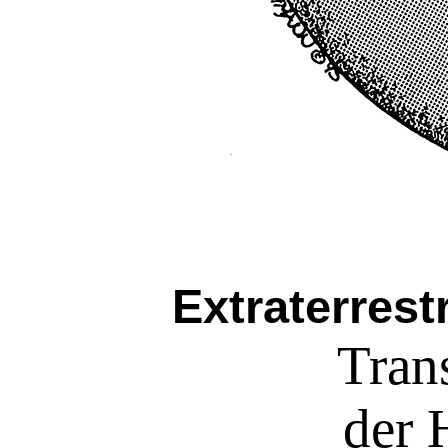
Extraterres
Tran
der