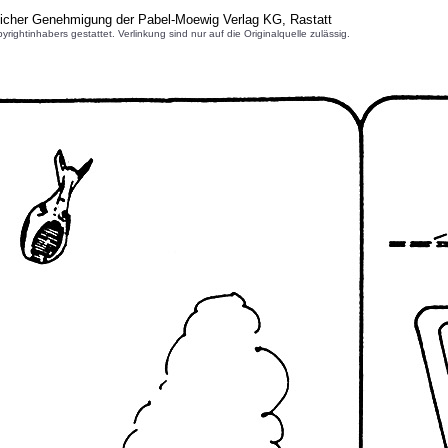
licher Genehmigung der Pabel-Moewig Verlag KG, Rastatt
inhabers gestattet. Verlinkung sind nur auf die Originalquelle zulässig.