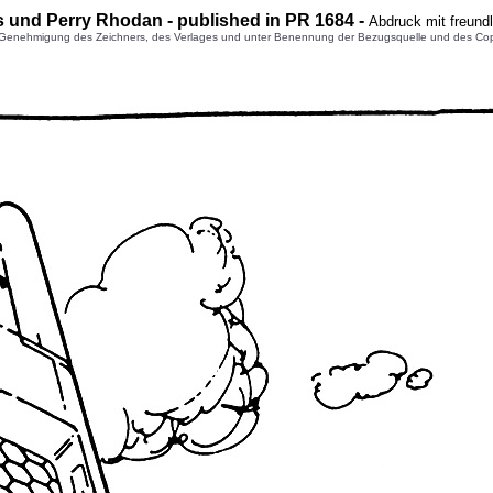
s und Perry Rhodan - published in PR 1684 -
Abdruck mit freund
enehmigung des Zeichners, des Verlages und unter Benennung der Bezugsquelle und des Copyright