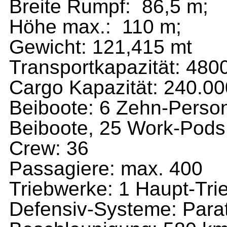
Breite Rumpf:
86,5 m;
Höhe max.:
110 m;
Gewicht:
121,415 mt
Transportkapazität:
4800
Cargo Kapazität:
240.00
Beiboote
:
6 Zehn-Person
Beiboote, 25 Work-Pods
Crew:
36
Passagiere:
max. 400
Triebwerke:
1 Haupt-Tri
Defensiv-Systeme:
Para