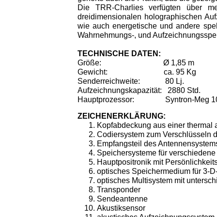
Die TRR-Charlies verfügten über me
dreidimensionalen holographischen Au
wie auch energetische und andere spek
Wahrnehmungs-, und Aufzeichnungsspektr
TECHNISCHE DATEN:
Größe:
Ø 1,85 m
Gewicht:
ca. 95 Kg
Senderreichweite:
80 Lj.
Aufzeichnungskapazität:
2880 Std.
Hauptprozessor:
Syntron-Meg 1
ZEICHENERKLÄRUNG:
Kopfabdeckung aus einer thermal 
Codiersystem zum Verschlüsseln 
Empfangsteil des Antennensystem
Speichersysteme für verschiedene
Hauptpositronik mit Persönlichkeits
optisches Speichermedium für 3-
optisches Multisystem mit untersc
Transponder
Sendeantenne
Akustiksensor