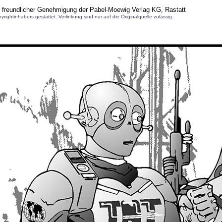
 freundlicher Genehmigung der Pabel-Moewig Verlag KG, Rastatt
inhabers gestattet. Verlinkung sind nur auf die Originalquelle zulässig.