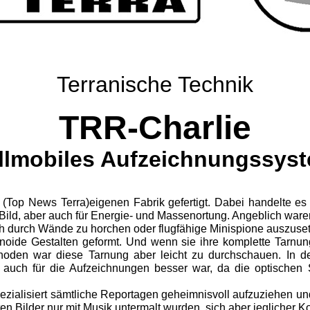
Terranische Technik
TRR-Charlie
llmobiles Aufzeichnungssys
(Top News Terra)eigenen Fabrik gefertigt. Dabei handelte es
ild, aber auch für Energie- und Massenortung. Angeblich ware
h durch Wände zu horchen oder flugfähige Mini­spione auszuse
oide Gestalten geformt. Und wenn sie ihre komplette Tarnun
hoden war diese Tarnung aber leicht zu durchschauen. In de
auch für die Aufzeichnungen besser war, da die optischen 
alisiert sämtliche Reportagen ge­heimnisvoll aufzuziehen und
ten Bilder nur mit Musik untermalt wurden, sich aber jeglicher 