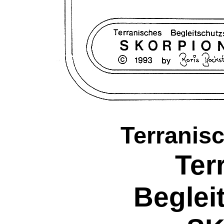
Terranis
Ter
Beglei