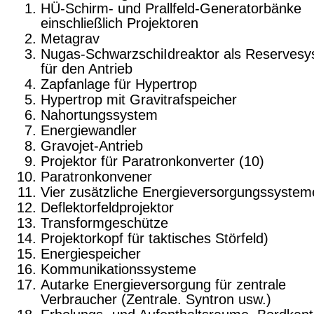
HÜ-Schirm- und Prallfeld-Generatorbänke
einschließlich Projektoren
Metagrav
Nugas-SchwarzschiIdreaktor
als
Reservesy
für den Antrieb
Zapfanlage
für Hypertrop
Hypertrop mit Gravitrafspeicher
Nahortungssystem
Energiewandler
Gravojet-Antrieb
Projektor für Paratronkonverter (10)
Paratronkonvener
Vier zusätzliche Energieversorgungssystem
Deflektorfeldprojektor
Transformgeschütze
Projektorkopf
für
taktisches Störfeld)
Energiespeicher
Kommunikationssysteme
Autarke Energieversorgung für zentrale
Verbraucher (Zentrale. Syntron usw.)