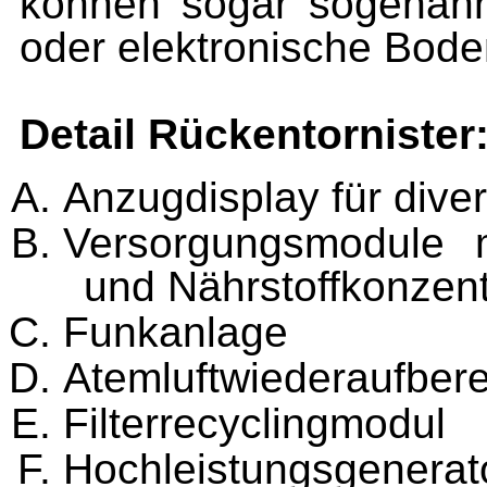
können sogar sogenan
oder elektronische Bode
Detail Rückentornister
Anzugdisplay für dive
Versorgungsmodule m
und Nährstoffkonzen
Funkanlage
Atemluftwiederaufbere
Filterrecyclingmodul
Hochleistungsgenerat