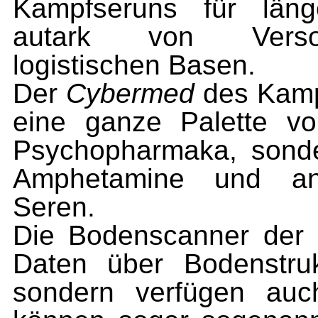
Kampfseruns für läng
autark von Versor
logistischen Basen.
Der
Cybermed
des Kampf
eine ganze Palette vo
Psychopharmaka, sonde
Amphetamine und ande
Seren.
Die Bodenscanner der R
Daten über Bodenstru
sondern verfügen auc