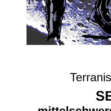
Terrani
S
mittelschwer