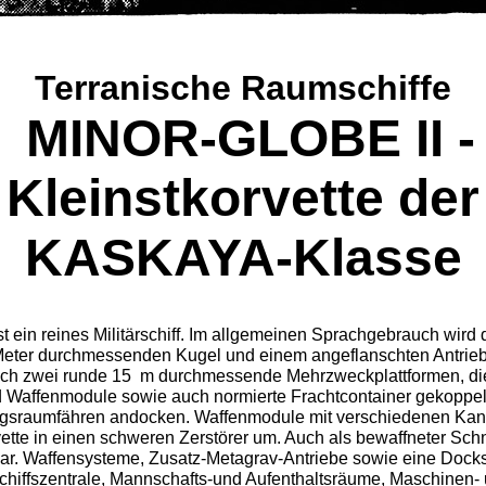
Terranische
Raumschiffe
MINOR-GLOBE II -
Kleinstkorvette der
KASKAYA-Klasse
st ein reines Militärschiff. Im allgemeinen Sprachgebrauch wird 
 Meter durchmessenden Kugel und einem angeflanschten Antrieb
ich zwei runde 15
m durch­messende Mehrzweckplattformen, di
 Waffenmodule sowie auch normierte Frachtcontainer gekoppel
ngsraumfähren andocken. Waffen­module mit verschiedenen Ka
tte in einen schweren Zerstörer um. Auch als bewaffneter Schne
tzbar. Waffensysteme, Zusatz-Metagrav-Antriebe sowie eine Doc
 Schiffszentrale, Mannschafts-und Aufenthaltsräume, Maschinen