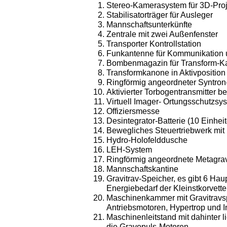
Stereo-Kamerasystem für 3D-Proje
Stabilisatorträger für Ausleger
Mannschaftsunterkünfte
Zentrale mit zwei Außenfenster
Transporter Kontrollstation
Funkantenne für Kommunikation 
Bombenmagazin für Transform-K
Transformkanone in Aktivposition
Ringförmig angeordneter Syntro
Aktivierter Torbogentransmitter b
Virtuell Imager- Ortungsschutzsy
Offiziersmesse
Desintegrator-Batterie (10 Einhei
Bewegliches Steuertriebwerk mit
Hydro-Holofelddusche
LEH-System
Ringförmig angeordnete Metagrav
Mannschaftskantine
Gravitrav-Speicher, es gibt 6 Hau
Energiebedarf der Kleinstkorvette
Maschinenkammer mit Gravitravsp
Antriebsmotoren, Hypertrop und I
Maschinenleitstand mit dahinter 
die Gravopuls-Motoren