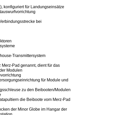
), konfiguriert für Landungseinsätze
auswurfvorrichtung
Verbindungsstrecke bei
ektoren
lsysteme
nhouse-Transmittersystem
 Merz-Pad genannt, dient für das
der Modulen
vorrichtung
ersorgungseinrichtung für Module und
ngsschleuse zu den Beibooten/Modulen
e
katapultiern die Beiboote vom Merz-Pad
ocken der Minor Globe im Hangar der
station