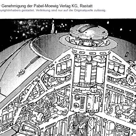
er Genehmigung der Pabel-Moewig Verlag KG, Rastatt
inhabers gestattet. Verlinkung sind nur auf die Originalquelle zulässig.