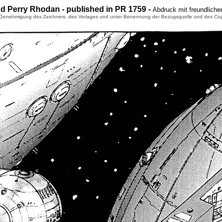
nd Perry Rhodan - published in PR 1759 -
Abdruck mit freundlich
enehmigung des Zeichners, des Verlages und unter Benennung der Bezugsquelle und des Copyright