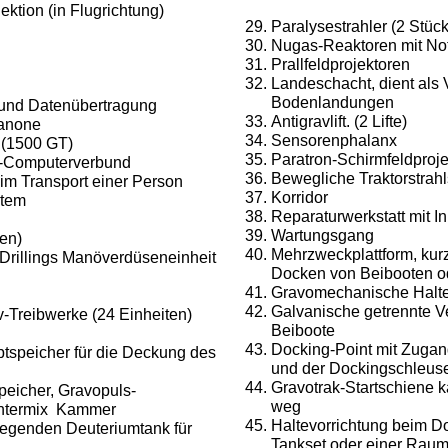
ktion (in Flugrichtung)
Paralysestrahler (2 Stück
Nugas-Reaktoren mit Not
Prallfeldprojektoren
Landeschacht, dient als 
Bodenlandungen
und Datenübertragung
Antigravlift. (2 Lifte)
anone
Sensorenphalanx
 (1500 GT)
Paratron-Schirmfeldproj
n-Computerverbund
Bewegliche Traktorstrah
eim Transport einer Person
Korridor
stem
Reparaturwerkstatt mit I
Wartungsgang
ten)
Mehrzweckplattform, kurz
 Drillings Manöverdüseneinheit
Docken von Beibooten o
Gravomechanische Halte
Galvanische getrennte V
-Treibwerke (24 Einheiten)
Beiboote
Docking-Point mit Zuga
ptspeicher für die Deckung des
und der Dockingschleus
Gravotrak-Startschiene 
eicher, Gravopuls-
weg
ntermix
Kammer
Haltevorrichtung beim D
liegenden Deuteriumtank für
Tankset oder einer Raum