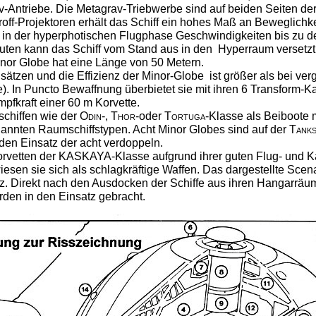
v-Antriebe. Die Metagrav-Triebwerbe sind auf beiden Seiten der
off-Projektoren erhält das Schiff ein hohes Maß an Beweglich
n in der hyperphotischen Flugphase Geschwindigkeiten bis zu d
inuten kann das Schiff vom Stand aus in den
Hyperraum versetzt
inor Globe hat eine Länge von 50 Metern.
nsätzen und die Effizienz der Minor-Globe
ist größer als bei ve
. In Puncto Bewaffnung überbietet sie mit ihren 6 Transform-K
mpfkraft einer 60 m Korvette.
schiffen wie der
Odin-, Thor-
oder
Tortuga
-Klasse als Beiboote m
annten Raumschiffstypen. Acht Minor Globes sind auf der
Tanks
 den Einsatz der acht verdoppeln.
rvetten der KASKAYA-Klasse aufgrund ihrer guten Flug- und K
wiesen sie sich als schlagkräftige Waffen. Das dargestellte Scen
tz. Direkt nach den Ausdocken der Schiffe aus ihren Hangarräu
den in den Einsatz gebracht.