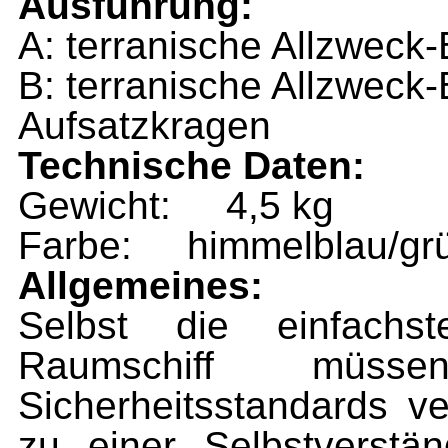
Ausführung:
A: terranische Allzweck
B: terranische Allzweck
Aufsatzkragen
Technische Daten:
Gewicht:
4,5 kg
Farbe:
himmelblau/gr
Allgemeines:
Selbst die einfachst
Raumschiff müss
Sicherheitsstandards v
zu einer Selbstverstän