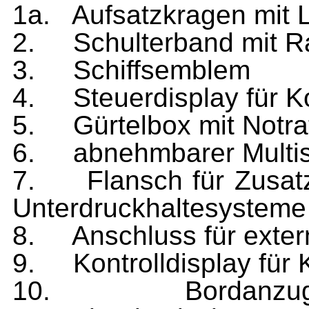
1a.
Aufsatzkragen mit L
2.
Schulterband mit R
3.
Schiffsemblem
4.
Steuerdisplay für 
5.
Gürtelbox mit Notra
6.
abnehmbarer Multis
7.
Flansch für Zusa
Unterdruckhaltesysteme
8.
Anschluss für exte
9.
Kontrolldisplay fü
10.
Bordanzu