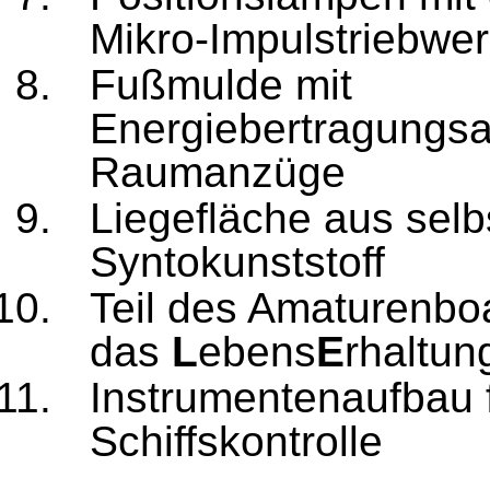
Mikro-Impulstriebwe
Fußmulde mit
Energiebertragungsa
Raumanzüge
Liegefläche aus sel
Syntokunststoff
Teil des Amaturenbo
das
L
ebens
E
rhaltun
Instrumentenaufbau 
Schiffskontrolle