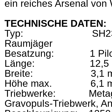
ein reiches Arsenal von
TECHNISCHE DATEN:
Typ:
SH2
Raumjäger
Besatzung:
1 Pil
Länge:
12,5
Breite:
3,1 
Höhe max.
6,1 
Triebwerke:
Metag
Gravopuls-Triebwerk, An