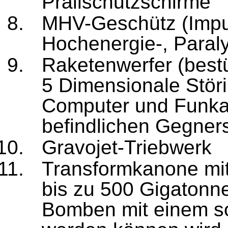
Prallschutz­schirme
MHV-Geschütz (Impul
Hochenergie-, Paral
Raketenwerfer (bestü
5 Dimensionale Stör
Computer und Funkan
befindlichen Gegner
Gravojet-Triebwerk
Transformkanone mit 
bis zu 500 Gigatonne
Bomben mit einem so