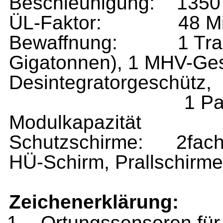
Beschleunigung:
1350
ÜL-Faktor:
48 M
Bewaffnung:
1 Tr
Gigatonnen), 1 MHV-Ges
Desintegratorgeschütz,
1 Paralysato
Modulkapazität
Schutzschirme:
2fach
HÜ-Schirm, Prallschirme
Zeichenerklärung:
Ortungssensoren für