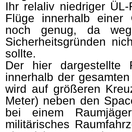
Ihr relaliv niedriger ÜL
Flü­ge innerhalb eine
noch ge­nug, da weg
Sicherheitsgründen nic
sollte.
Der hier dargestellte
innerhalb der gesamten 
wird auf größeren Kre
Meter
)
ne­ben den Space
bei einem Raumjäger
militärisches Raumfahrz