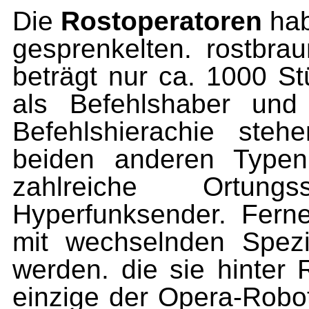
Die
Rostoperatoren
ha
gesprenkelten. rostbra
beträgt nur ca. 1000 St
als Be­fehlshaber und
Befehlshierachie ste
beiden anderen Typen
zahlreiche Ortun
Hyperfunksender. Ferne
mit wechselnden Spezia
werden. die sie hinter 
einzige der Opera-Robot