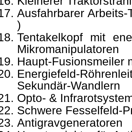
Kleinerer Traktorstrah
Ausfahrbarer Arbeits-
)
Tentakelkopf mit en
Mikromanipula­toren
Haupt-Fusionsmeiler 
Energiefeld-Röhrenlei
Sekundär-Wandlern
Opto- & Infrarotsyste
Schwere Fesselfeld-Pr
Antigravgeneratoren