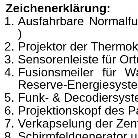
Zeichenerklärung:
Ausfahrbare Normalfu
)
Projektor der Thermo
Sensorenleiste für O
Fusionsmeiler für Wa
Reserve-Ener­giesyste
Funk- & Decodiersys
Projektionskopf des Pa
Verkapselung der Zent
Schirmfeldgenerator u