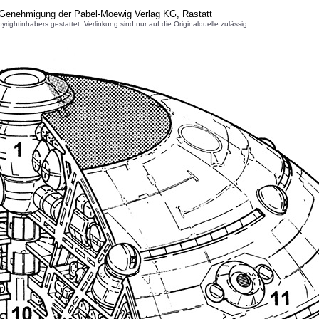
r Genehmigung der Pabel-Moewig Verlag KG, Rastatt
inhabers gestattet. Verlinkung sind nur auf die Originalquelle zulässig.