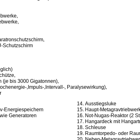
ebwerke,
ebwerke,
,
ratronschutzschirm,
HÜ-Schutzschirm
glich)
hütze,
(je bis 3000 Gigatonnen),
henergie-,Impuls-,Intervall-, Paralysewirkung),
r
Ausstiegsluke
av-Energiespeichern
Haupt-Metagravtriebwer
owie Generatoren
Not-Nugas-Reaktor (2 St
Hangardeck mit Hangartr
Schleuse
Raumtorpedo- oder Rau
Neben-Metagravtriebwer