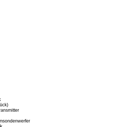
k
ück)
ansmitter
msondenwerfer
k