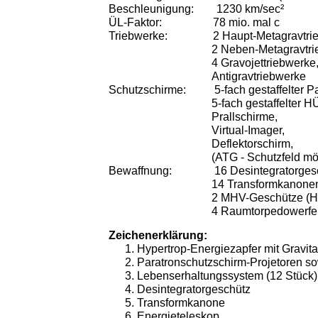
Beschleunigung: 1230 km/sec²
ÜL-Faktor: 78 mio. mal c
Triebwerke:
2 Haupt-Metagravtri
2 Neben-Metagravtri
4 Gravojettriebwerke
Antigravtriebwerke
Schutzschirme: 5-fach gestaffelter Pa
5-fach gestaffelter 
Prallschirme,
Virtual-Imager,
Deflektorschirm,
(ATG - Schutzfeld mö
Bewaffnung: 16 Desintegratorgesc
14 Transformkanonen 
2 MHV-Geschütze (Hoc
4 Raumtorpedowerfe
Zeichenerklärung:
Hypertrop-Energiezapfer mit Gravit
Paratronschutzschirm-Projetoren s
Lebenserhaltungssystem (12 Stück)
Desintegratorgeschütz
Transformkanone
Energieteleskop