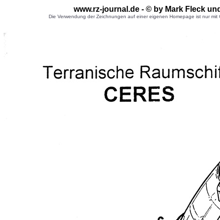
www.rz-journal.de - © by Mark Fleck un
Die Verwendung der Zeichnungen auf einer eigenen Homepage ist nur mit G