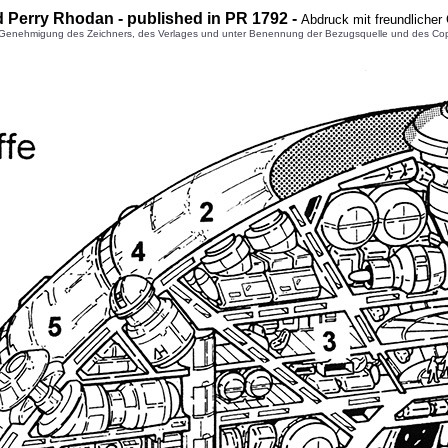
d Perry Rhodan - published in PR 1792 -
Abdruck mit freundliche
enehmigung des Zeichners, des Verlages und unter Benennung der Bezugsquelle und des Copyright