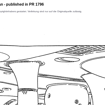
n - published in PR 1796
inhabers gestattet. Verlinkung sind nur auf die Originalquelle zulässig.