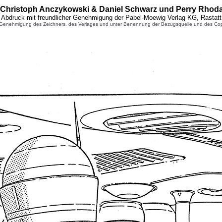
y Christoph Anczykowski & Daniel Schwarz und Perry Rhoda
Abdruck mit freundlicher Genehmigung der Pabel-Moewig Verlag KG, Rastatt
enehmigung des Zeichners, des Verlages und unter Benennung der Bezugsquelle und des Copyright