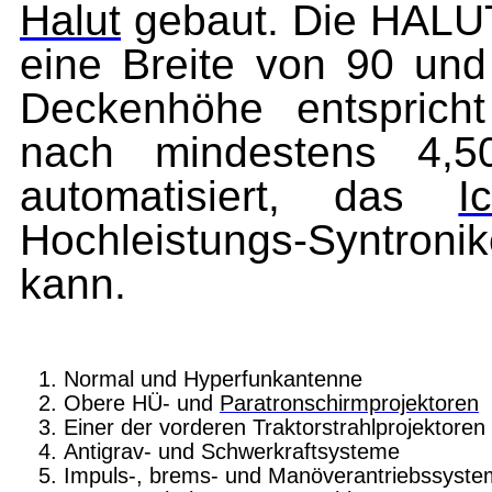
Halut
gebaut. Die HALUTA
eine Breite von 90 un
Deckenhöhe entspric
nach mindestens 4,5
automatisiert, das
I
Hochleistungs-Syntroni
kann.
Normal und Hyperfunkantenne
Obere HÜ- und
Paratronschirmprojektoren
Einer der vorderen Traktorstrahl­projek­toren
Antigrav- und Schwerkraftsysteme
Impuls-, brems- und Manöverantriebs­syste