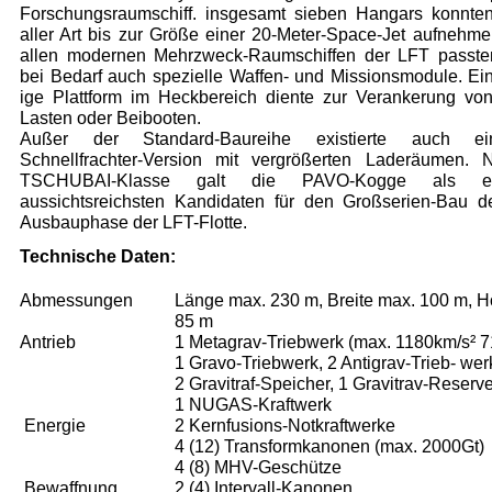
Forschungsraumschiff. insgesamt sieben Hangars konnte
aller Art
bis
zur Größe einer 20-Meter-Space-Jet aufnehme
allen modernen Mehr­zweck­-Raumschiffen der LFT passte
bei Bedarf auch spezielle Waffen- und Missionsmodule. Ein
ige Plattform im Heckbereich diente zur Verankerung vo
Lasten oder Beibooten.
Außer der Standard-Baureihe existierte auch e
Schnellfrachter-Version mit vergrößerten Laderäumen.
TSCHUBAI-Klasse galt die PAVO-Kogge als e
aussichtsreichsten Kandidaten für den Groß­serien-Bau d
Ausbauphase der LFT-Flotte.
Technische Daten:
Abmessungen
Länge max. 230 m, Breite max. 100 m, 
85 m
A
ntrieb
1 Metagrav-Triebwerk (max. 1180km/s² 7
1 Gravo-Triebwerk, 2 Antigrav-Trieb- wer
2 Gravitraf-Speicher, 1 Gravitrav-Reserve
1 NUGAS-Kraftwerk
Energie
2 Kernfusions-Notkraftwerke
4 (12) Transformkanonen (max. 2000Gt)
4 (8) MHV-Geschütze
Bewaffnung
2 (4) Intervall-Kanonen