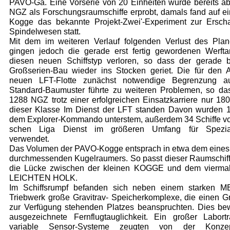
PAVO-Ga. Eine Vorserie von 20 Einheiten wurde bereits a
NGZ als Forschungsraumschiffe erprobt, damals fand auf e
Kogge das bekannte Projekt-Zwei'-Experiment zur Ersch
Spindelwesen statt.
Mit dem im weiteren Verlauf folgenden Verlust des Pla
gingen jedoch die gerade erst fertig gewordenen Werfta
diesen neuen Schiffstyp verloren, so dass der gerade
Großserien-Bau wieder ins Stocken geriet. Die für den 
neuen LFT-Flotte zunächst notwendige Begrenzung a
Standard-Baumuster führte zu weiteren Problemen, so da
1288 NGZ trotz einer erfolgreichen Einsatz­karriere nur 18
dieser Klasse Im Dienst der LFT standen Davon wurden 1
dem Explorer-Kommando unterstem, außerdem 34 Schiffe vom
schen Liga Dienst im größeren Umfang für Spezial
verwendet.
Das Volumen der PAVO-Kogge entsprach in etwa dem eines
durchmessenden Kugelraumers. So passt dieser Raumschiffs
die Lücke zwischen der kleinen KOGGE und dem viermal
LEICHTEN HOLK.
Im Schiffsrumpf befanden sich neben einem starken 
Triebwerk große Gravitrav- Speicher­kom­plexe, die einen Gr
zur
Verfügung stehenden Platzes beanspruchten. Dies bew
ausgezeich­nete Fernflugtauglichkeit. Ein großer Labort
variable Sensor-Systeme zeugten von der Konzep