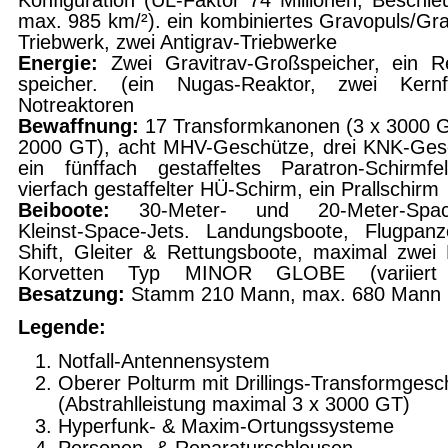
Konfiguration (ÜL-Faktor 74 Miliionen, Beschle
max. 985 km/²). ein kombiniertes Gravopuls/Gra
Triebwerk, zwei Antigrav-Triebwerke
Energie:
Zwei Gravitrav-Großspeicher, ein R
spei­cher. (ein Nugas-Reaktor, zwei Kernf
Notreaktoren
Bewaffnung:
17 Transformkanonen (3 x 3000 G
2000 GT), acht MHV-Geschütze, drei KNK-Ges
ein fünffach gestaffeltes Paratron-Schirmfe
vierfach gestaffelter HÜ-Schirm, ein Prallschirm
Beiboote:
30-Meter- und 20-Meter-Space
Kleinst-Space-Jets. Landungsboote, Flugpan
Shift, Glei­ter & Rettungsboote, maximal zwei K
Korvetten Typ MINOR GLOBE (variiert 
Besatzung:
Stamm 210 Mann, max. 680 Mann
Legende:
Notfall-Antennensystem
Oberer Polturm mit Drillings-Transformgesc
(Abstrahlleistung maximal 3 x 3000 GT)
Hyperfunk- & Maxim-Ortungssysteme