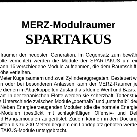
MERZ-Modulraumer
SPARTAKUS
raumer der neuesten Generation. Im Gegensatz zum bewäh
Flotte verrichtet) werden die Module der SPARTAKUS um ein
n 16 verschiedene Module aufnehmen, die dem Raumschiff e
öhe verleihen.
0-Meter Kugelraumern und zwei Zylinderaggregaten. Gesteuert
llen oder bei besonderen Anlässen kann der MERZ-Raumer j
e dienen im Abgekoppelten Zustand als kleine Werft und Basis.
rt. In der terranischen Flotte werden sie scherzhaft „Tortenst
eine Unterschiede zwischen Module „oberhalb" und „unterhalb"
kt. Neben Energieerzeugenden Modulen (die die normale Ener
or-Modulen (bestückt mit schlagkräftigen Offensiv- und 
 und Hangarmodulen aufgerüstet. Zudem können in den Dockingb
fen bis zu 200 Metern bequem ein Landeplatz geboten werden
PARTAKUS-Module untergebracht.