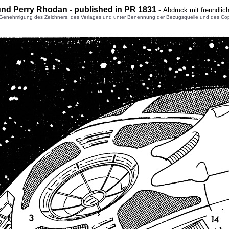
und Perry Rhodan - published in PR 1831 -
Abdruck mit freundli
enehmigung des Zeichners, des Verlages und unter Benennung der Bezugsquelle und des Copyright