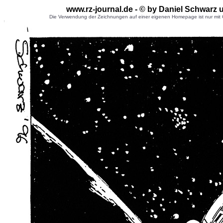
www.rz-journal.de - © by Daniel Schwarz 
Die Verwendung der Zeichnungen auf einer eigenen Homepage ist nur mit G