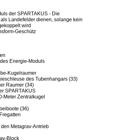
duls der SPARTAKUS - Die
als Landefelder dienen, solange kein
ekoppelt wird
nsform-Geschütz
ien
des Energie-Moduls
lobe-Kugelraumer
rgieschleuse des Tubenhangars (33)
er Raumer (34)
f der SPARTAKUS
0-Meter Zentralkugel
beiboote (36)
 Fregatten
 den Metagrav-Antrieb
av-Block