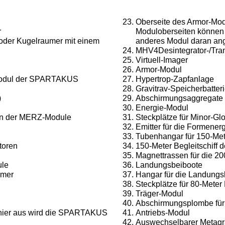
Oberseite des Armor-Mo
r
Moduloberseiten können 
oder Kugelraumer mit einem
anderes Modul daran ang
MHV4Desintegrator-/Tra
Virtuell-Imager
Armor-Modul
-Modul der SPARTAKUS
Hypertrop-Zapfanlage
Gravitrav-Speicherbatter
)
Abschirmungsaggregate 
Energie-Modul
tion der MERZ-Module
Steckplätze für Minor-G
Emitter für die Formene
Tubenhangar für 150-Met
ktoren
150-Meter Begleitschif
Magnettrassen für die 20
le
Landungsbeiboote
umer
Hangar für die Landungs
Steckplätze für 80-Meter
Träger-Modul
Abschirmungsplombe für
 hier aus wird die SPARTAKUS
Antriebs-Modul
Auswechselbarer Metagr