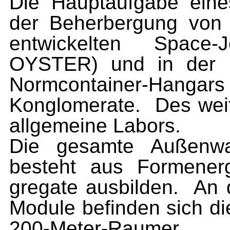
Die Hauptaufgabe eine
der Beherbergung von
entwickelten Space-
OYSTER) und in der Be
Normcontainer-Hangars
Konglomerate.
Des wei
allgemeine Labors.
Die gesamte Außenwa
besteht aus Formener
gregate ausbilden.
An 
Module befinden sich di
200-Meter-Raumer.