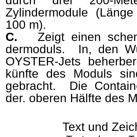
durch drei 200-Met
Zylindermodule (Länge
100 m).
C.
Zeigt einen schem
dermoduls.
In, den W
OYSTER-Jets beherber
künfte des Moduls sin
gebracht.
Die Contain
der. oberen Hälfte des 
Text und Zei