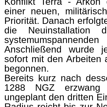
Konflikt Terra - Arkon
einer neuen, militärisc
Priorität. Danach erfol
die Neuinstallation
systemumspannenden
Anschließend wurde j
sofort mit den Arbeite
begonnen.
Bereits kurz nach dess
1288 NGZ erzwang di
ungeplant den dritten E
Radius reicht bis zur N